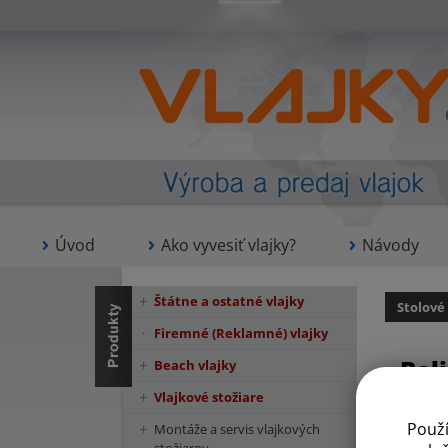
Úvod
Ako vyvesiť vlajky?
Návody
Štátne a ostatné vlajky
Stolové
Firemné (Reklamné) vlajky
Bel
Beach vlajky
Vlajkové stožiare
Použ
Montáže a servis vlajkových