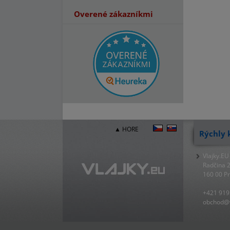
Overené zákazníkmi
▲ HORE
Rýchly 
Vlajky.EU
Radčina 
160 00 P
+421 919
obchod@v