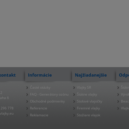
kontakt
Informácie
Najžiadanejšie
Odp
Časté otázky
Vlajky SR
Štátn
22
FAQ - Generátory ozónu
Štátne vlajky
Výro
raha 6
Obchodné podmienky
Stolové vlajočky
Beac
 296 778
Referencie
Firemné vlajky
Vlajk
lajky.eu
Reklamacie
Stožiare vlajok