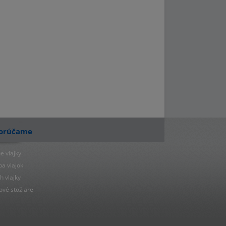
orúčame
e vlajky
ba vlajok
h vlajky
ové stožiare