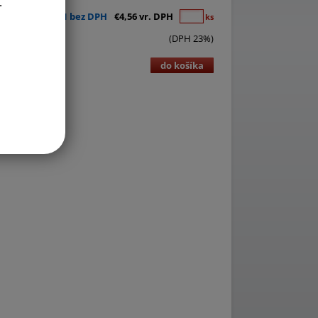
.
€3,71 bez DPH
€4,56 vr. DPH
ks
(DPH 23%)
do košíka