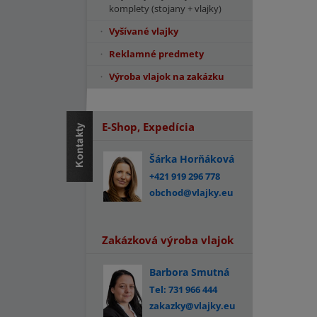
komplety (stojany + vlajky)
Vyšívané vlajky
Reklamné predmety
Výroba vlajok na zakázku
E-Shop, Expedícia
Šárka Horňáková
+421 919 296 778
obchod@vlajky.eu
Zakázková výroba vlajok
Barbora Smutná
Tel: 731 966 444
zakazky@vlajky.eu