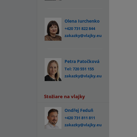
Olena Iurchenko
+420 731 822 844
zakazky@vlajky.eu
Petra Patočková
Tel: 720 551 155
zakazky@vlajky.eu
Stožiare na vlajky
Ondřej Feduň
+420 731 811 811
zakazky@vlajky.eu