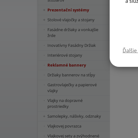
stožiarov
a slu
Prezentační systémy
Stolové vlajočky a stojany
Fasádne držiaky a vonkajšie
žrde
Inovatívny Fasádny Držiak
Ďalšie
Interiérové stojany
Reklamné bannery
Držiaky bannerov na stĺpy
Gastrovlaječky a papierové
vlajky
Vlajky na dopravné
prostriedky
Samolepky, nášivky, odznaky
Vlajkovej povrazca
Vlajkovej sety a zvýhodnené