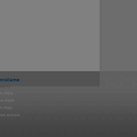
orúčame
e vlajky
ba vlajok
h vlajky
ové stožiare