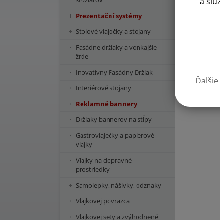
stožiarov
a slu
Prezentační systémy
Stolové vlajočky a stojany
Fasádne držiaky a vonkajšie
žrde
Inovatívny Fasádny Držiak
Ďalšie
Interiérové stojany
Reklamné bannery
Držiaky bannerov na stĺpy
Gastrovlaječky a papierové
vlajky
Vlajky na dopravné
prostriedky
Samolepky, nášivky, odznaky
Vlajkovej povrazca
Vlajkovej sety a zvýhodnené