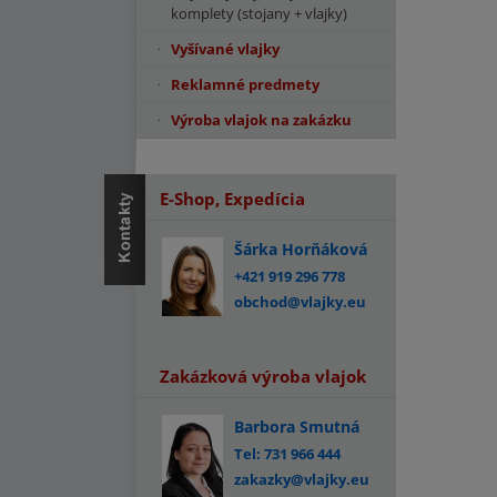
komplety (stojany + vlajky)
Vyšívané vlajky
Reklamné predmety
Výroba vlajok na zakázku
E-Shop, Expedícia
Šárka Horňáková
+421 919 296 778
obchod@vlajky.eu
Zakázková výroba vlajok
Barbora Smutná
Tel: 731 966 444
zakazky@vlajky.eu