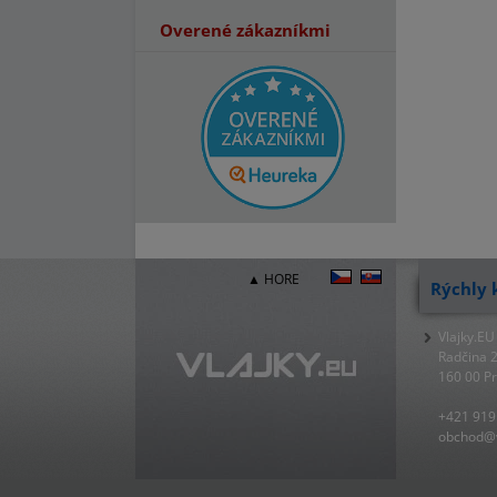
Overené zákazníkmi
▲ HORE
Rýchly 
Vlajky.EU
Radčina 
160 00 P
+421 919
obchod@v