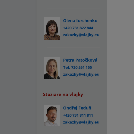
Olena Iurchenko
+420 731 822 844
zakazky@vlajky.eu
Petra Patočková
Tel: 720 551 155
zakazky@vlajky.eu
Stožiare na vlajky
Ondřej Feduň
+420 731 811 811
zakazky@vlajky.eu