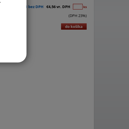
.
€3,71 bez DPH
€4,56 vr. DPH
ks
(DPH 23%)
do košíka