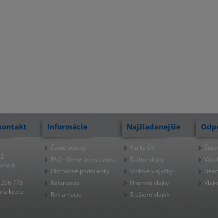
kontakt
Informácie
Najžiadanejšie
Odp
Časté otázky
Vlajky SR
Štátn
22
FAQ - Generátory ozónu
Štátne vlajky
Výro
raha 6
Obchodné podmienky
Stolové vlajočky
Beac
 296 778
Referencie
Firemné vlajky
Vlajk
lajky.eu
Reklamacie
Stožiare vlajok