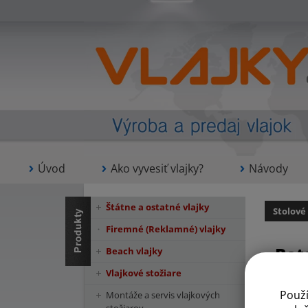
Úvod
Ako vyvesiť vlajky?
Návody
Štátne a ostatné vlajky
Stolové
Firemné (Reklamné) vlajky
Bot
Beach vlajky
Vlajkové stožiare
Použ
Montáže a servis vlajkových