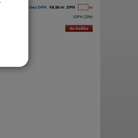
.
€3,71 bez DPH
€4,56 vr. DPH
ks
(DPH 23%)
do košíka