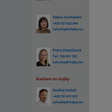
Olena Iurchenko
+420 731 822 844
zakazky@vlajky.eu
Petra Patočková
Tel: 720 551 155
zakazky@vlajky.eu
Stožiare na vlajky
Ondřej Feduň
+420 731 811 811
zakazky@vlajky.eu