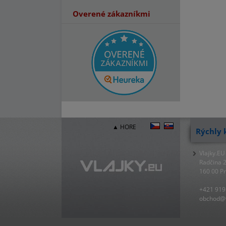
Overené zákazníkmi
▲ HORE
Rýchly 
Vlajky.EU
Radčina 
160 00 P
+421 919
obchod@v