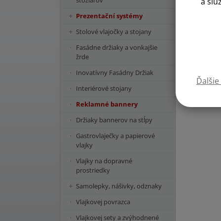
stožiarov
a slu
Prezentační systémy
Stolové vlajočky a stojany
Fasádne držiaky a vonkajšie
žrde
Inovatívny Fasádny Držiak
Ďalšie
Interiérové stojany
Reklamné bannery
Držiaky bannerov na stĺpy
Gastrovlaječky a papierové
vlajky
Vlajky na dopravné
prostriedky
Samolepky, nášivky, odznaky
Vlajkovej povrazca
Vlajkovej sety a zvýhodnené