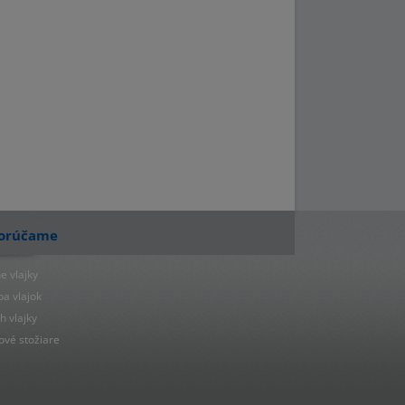
orúčame
e vlajky
ba vlajok
h vlajky
ové stožiare