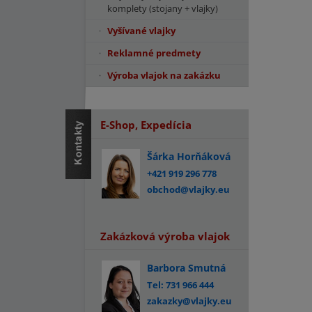
komplety (stojany + vlajky)
Vyšívané vlajky
Reklamné predmety
Výroba vlajok na zakázku
E-Shop, Expedícia
Šárka Horňáková
+421 919 296 778
obchod@vlajky.eu
Zakázková výroba vlajok
Barbora Smutná
Tel: 731 966 444
zakazky@vlajky.eu