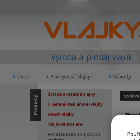
Úvod
Ako vyvesiť vlajky?
Návody
Štátne a ostatné vlajky
Stolové
Firemné (Reklamné) vlajky
Bur
Beach vlajky
Vlajkové stožiare
Použ
Montáže a servis vlajkových