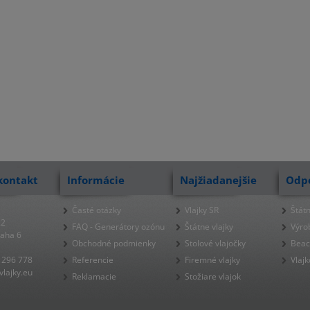
kontakt
Informácie
Najžiadanejšie
Odp
Časté otázky
Vlajky SR
Štátn
22
FAQ - Generátory ozónu
Štátne vlajky
Výro
raha 6
Obchodné podmienky
Stolové vlajočky
Beac
 296 778
Referencie
Firemné vlajky
Vlajk
lajky.eu
Reklamacie
Stožiare vlajok