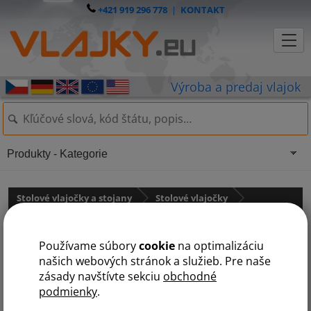
+421 919 296 778
|
KONTAKT
Produkty - Kategorie
Stolové vlajočky a stojany
Stolové vlajočky
Stredná Amerika
Používame súbory
cookie
na optimalizáciu
Grenada
našich webových stránok a služieb. Pre naše
zásady navštívte sekciu
obchodné
podmienky
.