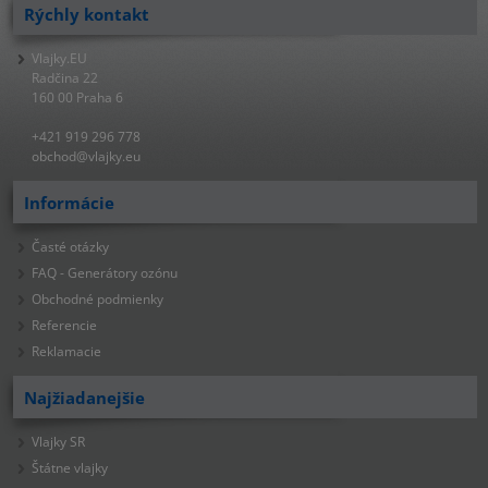
Rýchly kontakt
Vlajky.EU
Radčina 22
160 00 Praha 6
+421 919 296 778
obchod@vlajky.eu
Informácie
Časté otázky
FAQ - Generátory ozónu
Obchodné podmienky
Referencie
Reklamacie
Najžiadanejšie
Vlajky SR
Štátne vlajky