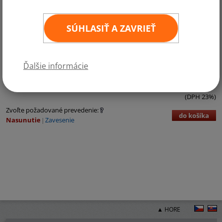
SÚHLASIŤ A ZAVRIEŤ
Kategórie:
Stredná Amerika
Ďalšie informácie
€3,71 bez DPH
€4,56 vr. DPH
ks
11
×
16 cm
(DPH 23%)
Zvoľte požadované prevedenie:
do košíka
Nasunutie
Zavesenie
▲ HORE