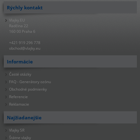
Rýchly kontakt
Vlajky.EU
Radčina 22
160 00 Praha 6
+421 919 296 778
obchod@vlajky.eu
Informácie
Časté otázky
FAQ - Generátory ozónu
Obchodné podmienky
Referencie
Reklamacie
Najžiadanejšie
Vlajky SR
Štátne vlajky