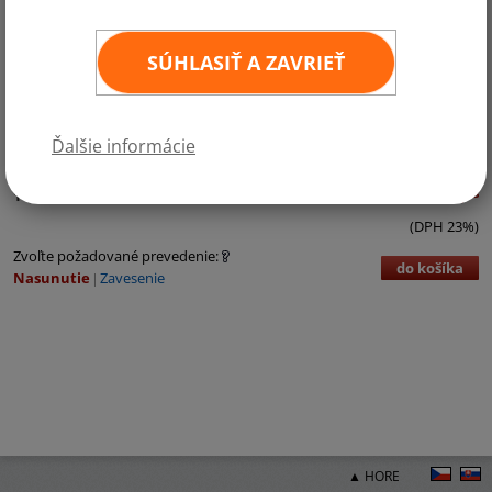
SÚHLASIŤ A ZAVRIEŤ
Ďalšie informácie
Kategórie:
Európa
,
Krajiny NATO
€3,71 bez DPH
€4,56 vr. DPH
ks
11
×
16 cm
(DPH 23%)
Zvoľte požadované prevedenie:
do košíka
Nasunutie
Zavesenie
▲ HORE