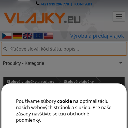
+421 919 296 778
|
KONTAKT
Produkty - Kategorie
Stolové vlajočky a stojany
Stolové vlajočky
Krajiny NATO
Používame súbory
cookie
na optimalizáciu
Stolová vlajočka Island
našich webových stránok a služieb. Pre naše
zásady navštívte sekciu
obchodné
podmienky
.