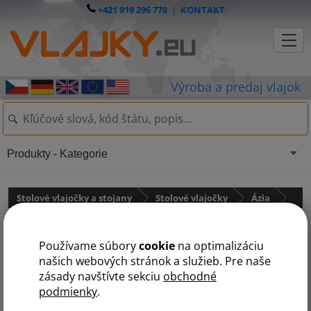
+421 919 296 778
|
KONTAKT
Produkty - Kategorie
Stolové vlajočky a stojany
Stolové vlajočky
Ázia
Stolová vlajočka Japonska
Používame súbory
cookie
na optimalizáciu
našich webových stránok a služieb. Pre naše
zásady navštívte sekciu
obchodné
podmienky
.