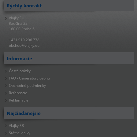
Rýchly kontakt
Vlajky.EU
Radčina 22
160 00 Praha 6
+421 919 296 778
obchod@vlajky.eu
Informácie
Časté otázky
FAQ - Generátory ozónu
Obchodné podmienky
Referencie
Reklamacie
Najžiadanejšie
Vlajky SR
Štátne vlajky