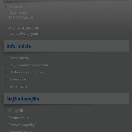
Vlajky.EU
Radčina 22
160 00 Praha 6
+421 919 296 778
obchod@vlajky.eu
Informácie
Časté otázky
FAQ - Generátory ozónu
Obchodné podmienky
Referencie
Reklamacie
Najžiadanejšie
Vlajky SR
Štátne vlajky
Stolové vlajočky
Firemné vlajky