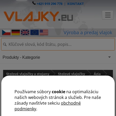
+421 919 296 778
|
KONTAKT
Produkty - Kategorie
Stolové vlajočky a stojany
Stolové vlajočky
Ázia
Jordánsko
Používame súbory
cookie
na optimalizáciu
našich webových stránok a služieb. Pre naše
zásady navštívte sekciu
obchodné
podmienky
.