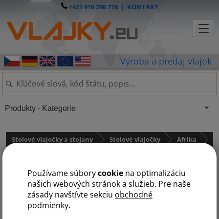
+421 919 296 778
|
KONTAKT
Produkty - Kategorie
Stolové vlajočky a stojany
Stolové vlajočky
Afrika
Kongo - demokrat. rep
Používame súbory
cookie
na optimalizáciu
našich webových stránok a služieb. Pre naše
zásady navštívte sekciu
obchodné
podmienky
.