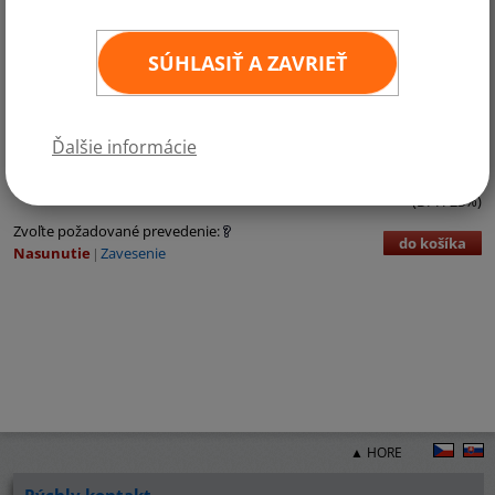
SÚHLASIŤ A ZAVRIEŤ
Kategórie:
Afrika
Ďalšie informácie
€3,71 bez DPH
€4,56 vr. DPH
ks
11
×
16 cm
(DPH 23%)
Zvoľte požadované prevedenie:
do košíka
Nasunutie
Zavesenie
▲ HORE