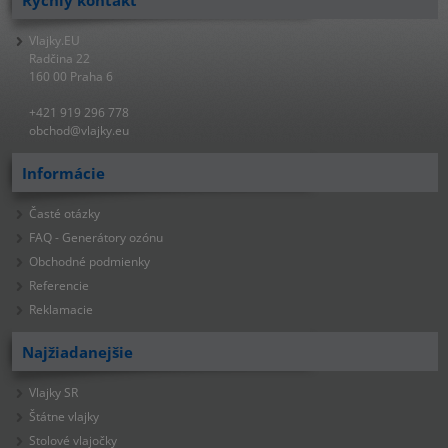
Rýchly kontakt
Vlajky.EU
Radčina 22
160 00 Praha 6
+421 919 296 778
obchod@vlajky.eu
Informácie
Časté otázky
FAQ - Generátory ozónu
Obchodné podmienky
Referencie
Reklamacie
Najžiadanejšie
Vlajky SR
Štátne vlajky
Stolové vlajočky