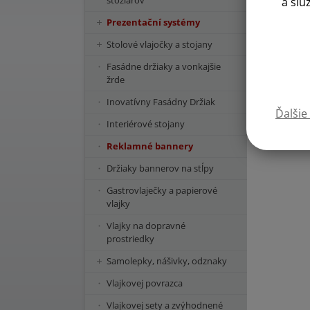
stožiarov
a slu
Prezentační systémy
Stolové vlajočky a stojany
Fasádne držiaky a vonkajšie
žrde
Inovatívny Fasádny Držiak
Ďalšie
Interiérové stojany
Reklamné bannery
Držiaky bannerov na stĺpy
Gastrovlaječky a papierové
vlajky
Vlajky na dopravné
prostriedky
Samolepky, nášivky, odznaky
Vlajkovej povrazca
Vlajkovej sety a zvýhodnené