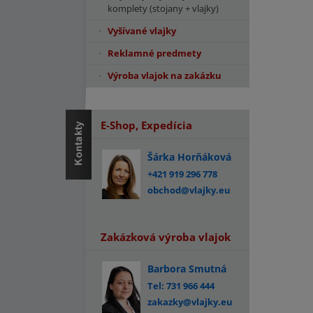
komplety (stojany + vlajky)
Vyšívané vlajky
Reklamné predmety
Výroba vlajok na zakázku
E-Shop, Expedícia
Šárka Horňáková
+421 919 296 778
obchod@vlajky.eu
Zakázková výroba vlajok
Barbora Smutná
Tel: 731 966 444
zakazky@vlajky.eu