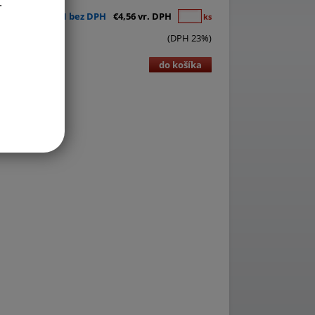
.
€3,71 bez DPH
€4,56 vr. DPH
ks
(DPH 23%)
do košíka