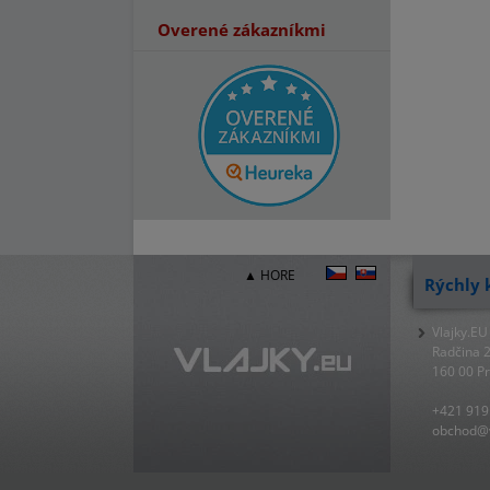
Overené zákazníkmi
▲ HORE
Rýchly 
Vlajky.EU
Radčina 
160 00 P
+421 919
obchod@v