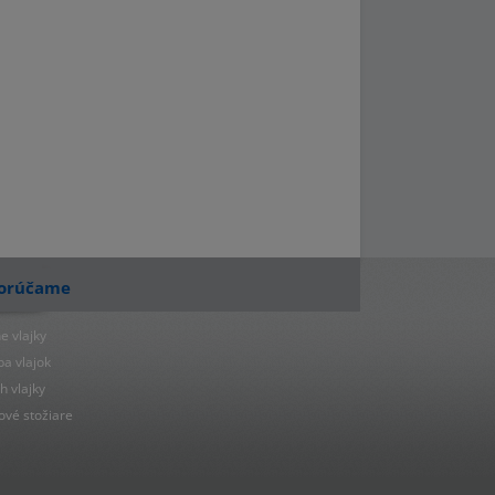
orúčame
e vlajky
ba vlajok
h vlajky
ové stožiare