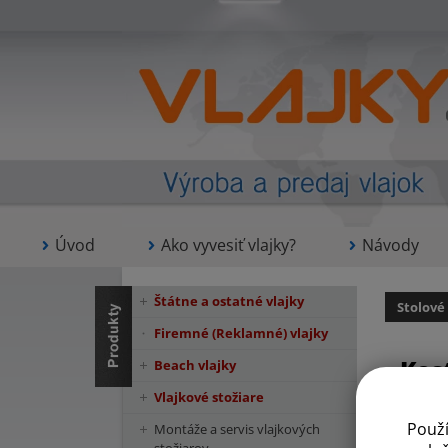
Úvod
Ako vyvesiť vlajky?
Návody
Štátne a ostatné vlajky
Stolové
Firemné (Reklamné) vlajky
Kos
Beach vlajky
Vlajkové stožiare
Použ
Montáže a servis vlajkových