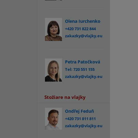
Olena Iurchenko
+420 731 822 844
zakazky@vlajky.eu
Petra Patočková
Tel: 720 551 155
zakazky@vlajky.eu
Stožiare na vlajky
Ondřej Feduň
+420 731 811 811
zakazky@vlajky.eu