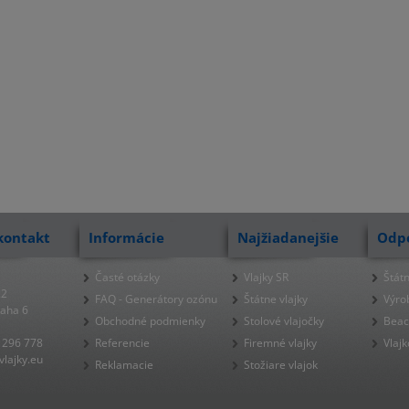
kontakt
Informácie
Najžiadanejšie
Odp
Časté otázky
Vlajky SR
Štátn
22
FAQ - Generátory ozónu
Štátne vlajky
Výro
raha 6
Obchodné podmienky
Stolové vlajočky
Beac
 296 778
Referencie
Firemné vlajky
Vlajk
lajky.eu
Reklamacie
Stožiare vlajok