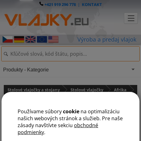
+421 919 296 778
|
KONTAKT
Produkty - Kategorie
Stolové vlajočky a stojany
Stolové vlajočky
Afrika
Niger
Používame súbory
cookie
na optimalizáciu
našich webových stránok a služieb. Pre naše
zásady navštívte sekciu
obchodné
podmienky
.