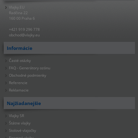
Vlajky.EU
Radčina 22
160 00 Praha 6
+421 919 296 778
obchod@vlajky.eu
Informácie
Časté otázky
FAQ - Generátory ozónu
Obchodné podmienky
Referencie
Reklamacie
Najžiadanejšie
Vlajky SR
Štátne vlajky
Stolové vlajočky
Firemné vlajky