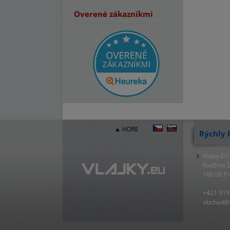
Overené zákazníkmi
▲ HORE
Rýchly 
Vlajky.EU
Radčina 
160 00 P
+421 919
obchod@v