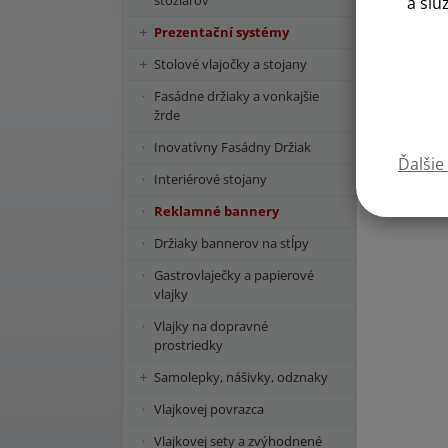
stožiarov
a slu
Prezentační systémy
Stolové vlajočky a stojany
Fasádne držiaky a vonkajšie
žrde
Inovatívny Fasádny Držiak
Ďalšie
Interiérové stojany
Reklamné bannery
Držiaky bannerov na stĺpy
Gastrovlaječky a papierové
vlajky
Vlajky na dopravné
prostriedky
Samolepky, nášivky, odznaky
Vlajkovej povrazca
Vlajkovej sety a zvýhodnené