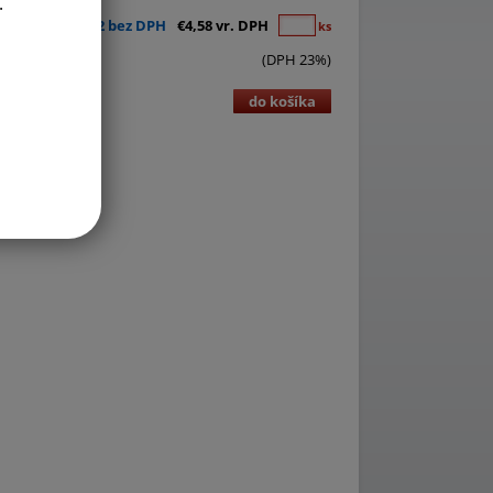
.
€3,72 bez DPH
€4,58 vr. DPH
ks
(DPH 23%)
do košíka