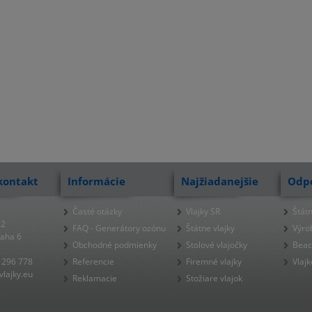
kontakt
Informácie
Najžiadanejšie
Odp
Časté otázky
Vlajky SR
Štátn
22
FAQ - Generátory ozónu
Štátne vlajky
Výro
raha 6
Obchodné podmienky
Stolové vlajočky
Beac
 296 778
Referencie
Firemné vlajky
Vlajk
lajky.eu
Reklamacie
Stožiare vlajok