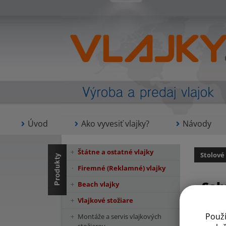
Úvod
Ako vyvesiť vlajky?
Návody
Štátne a ostatné vlajky
Stolové
Firemné (Reklamné) vlajky
Sal
Beach vlajky
Vlajkové stožiare
Použ
Montáže a servis vlajkových