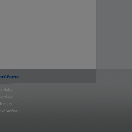
orúčame
e vlajky
ba vlajok
h vlajky
ové stožiare