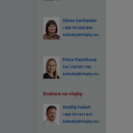
Olena Iurchenko
+420 731 822 844
zakazky@vlajky.eu
Petra Patočková
Tel: 720 551 155
zakazky@vlajky.eu
Stožiare na vlajky
Ondřej Feduň
+420 731 811 811
zakazky@vlajky.eu