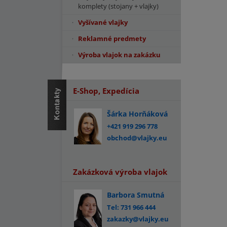
komplety (stojany + vlajky)
Vyšívané vlajky
Reklamné predmety
Výroba vlajok na zakázku
E-Shop, Expedícia
Šárka Horňáková
+421 919 296 778
obchod@vlajky.eu
Zakázková výroba vlajok
Barbora Smutná
Tel: 731 966 444
zakazky@vlajky.eu