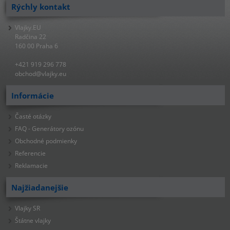
Rýchly kontakt
Vlajky.EU
Radčina 22
160 00 Praha 6
+421 919 296 778
obchod@vlajky.eu
Informácie
Časté otázky
FAQ - Generátory ozónu
Obchodné podmienky
Referencie
Reklamacie
Najžiadanejšie
Vlajky SR
Štátne vlajky