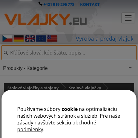
+421 919 296 778
|
KONTAKT
Produkty - Kategorie
Stolové vlajočky a stojany
Stolové vlajočky
Austrália a Oceánia
Používame súbory
cookie
na optimalizáciu
Samoa
našich webových stránok a služieb. Pre naše
zásady navštívte sekciu
obchodné
podmienky
.