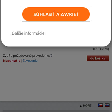
SÚHLASIŤ A ZAVRIEŤ
Kategórie:
Austrália a Oceánia
Ďalšie informácie
€3,71 bez DPH
€4,56 vr. DPH
ks
11
×
16 cm
(DPH 23%)
Zvoľte požadované prevedenie:
do košíka
Nasunutie
Zavesenie
▲ HORE