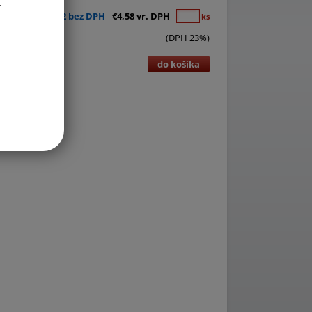
.
€3,72 bez DPH
€4,58 vr. DPH
ks
(DPH 23%)
do košíka