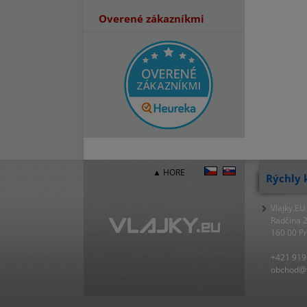
Overené zákazníkmi
▲ HORE
Rýchly 
Vlajky.EU
Radčina 
160 00 P
+421 919
obchod@v