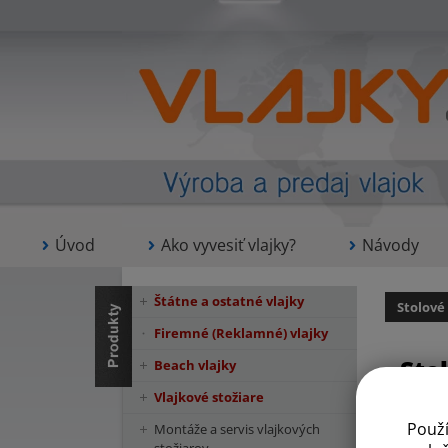
Úvod
Ako vyvesiť vlajky?
Návody
Štátne a ostatné vlajky
Stolové
Firemné (Reklamné) vlajky
Sto
Beach vlajky
Vlajkové stožiare
Použ
Montáže a servis vlajkových