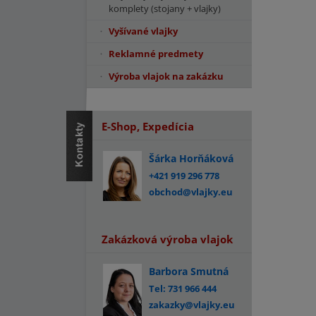
komplety (stojany + vlajky)
Vyšívané vlajky
Reklamné predmety
Výroba vlajok na zakázku
E-Shop, Expedícia
Šárka Horňáková
+421 919 296 778
obchod@vlajky.eu
Zakázková výroba vlajok
Barbora Smutná
Tel: 731 966 444
zakazky@vlajky.eu