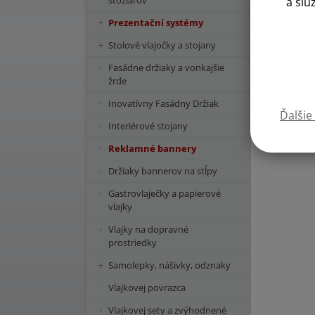
stožiarov
a slu
Prezentační systémy
Stolové vlajočky a stojany
Fasádne držiaky a vonkajšie
žrde
Inovatívny Fasádny Držiak
Ďalšie
Interiérové stojany
Reklamné bannery
Držiaky bannerov na stĺpy
Gastrovlaječky a papierové
vlajky
Vlajky na dopravné
prostriedky
Samolepky, nášivky, odznaky
Vlajkovej povrazca
Vlajkovej sety a zvýhodnené