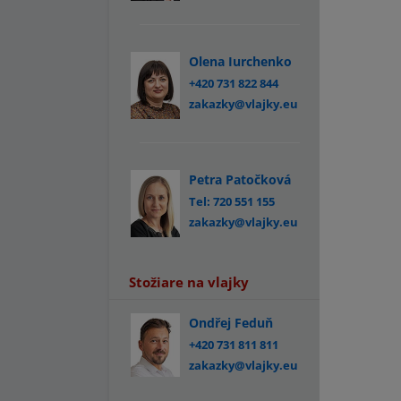
Olena Iurchenko
+420 731 822 844
zakazky@vlajky.eu
Petra Patočková
Tel: 720 551 155
zakazky@vlajky.eu
Stožiare na vlajky
Ondřej Feduň
+420 731 811 811
zakazky@vlajky.eu