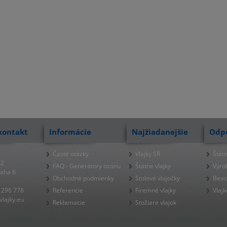
kontakt
Informácie
Najžiadanejšie
Odp
Časté otázky
Vlajky SR
Štátn
22
FAQ - Generátory ozónu
Štátne vlajky
Výro
raha 6
Obchodné podmienky
Stolové vlajočky
Beac
 296 778
Referencie
Firemné vlajky
Vlajk
lajky.eu
Reklamacie
Stožiare vlajok