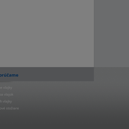
orúčame
e vlajky
ba vlajok
h vlajky
ové stožiare