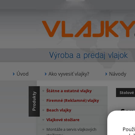
Úvod
Ako vyvesiť vlajky?
Návody
Štátne a ostatné vlajky
Stolové
Firemné (Reklamné) vlajky
Sen
Beach vlajky
Vlajkové stožiare
Použ
Montáže a servis vlajkových