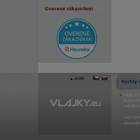
Overené zákazníkmi
▲ HORE
Rýchly 
Vlajky.EU
Radčina 
160 00 P
+421 919
obchod@v