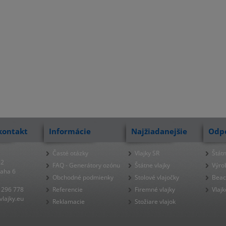
kontakt
Informácie
Najžiadanejšie
Odp
Časté otázky
Vlajky SR
Štátn
22
FAQ - Generátory ozónu
Štátne vlajky
Výro
raha 6
Obchodné podmienky
Stolové vlajočky
Beac
 296 778
Referencie
Firemné vlajky
Vlajk
lajky.eu
Reklamacie
Stožiare vlajok