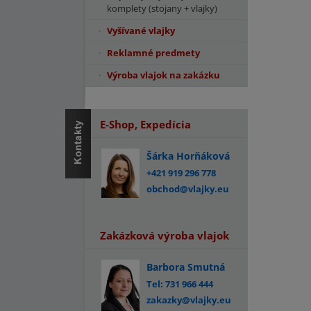
komplety (stojany + vlajky)
Vyšívané vlajky
Reklamné predmety
Výroba vlajok na zakázku
E-Shop, Expedícia
Šárka Horňáková
+421 919 296 778
obchod@vlajky.eu
Zakázková výroba vlajok
Barbora Smutná
Tel: 731 966 444
zakazky@vlajky.eu