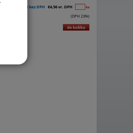
.
€3,71 bez DPH
€4,56 vr. DPH
ks
(DPH 23%)
do košíka