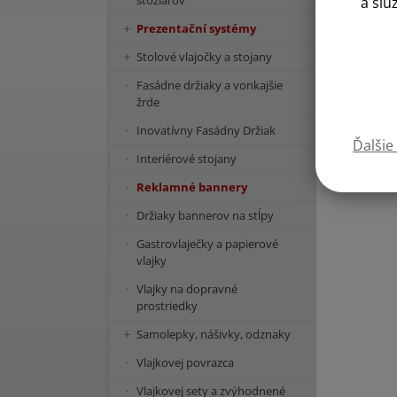
stožiarov
a slu
Prezentační systémy
Stolové vlajočky a stojany
Fasádne držiaky a vonkajšie
žrde
Inovatívny Fasádny Držiak
Ďalšie
Interiérové stojany
Reklamné bannery
Držiaky bannerov na stĺpy
Gastrovlaječky a papierové
vlajky
Vlajky na dopravné
prostriedky
Samolepky, nášivky, odznaky
Vlajkovej povrazca
Vlajkovej sety a zvýhodnené