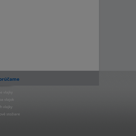
orúčame
e vlajky
ba vlajok
h vlajky
ové stožiare