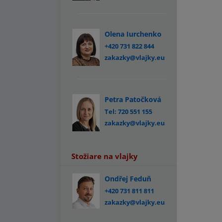
Olena Iurchenko
+420 731 822 844
zakazky@vlajky.eu
Petra Patočková
Tel: 720 551 155
zakazky@vlajky.eu
Stožiare na vlajky
Ondřej Feduň
+420 731 811 811
zakazky@vlajky.eu