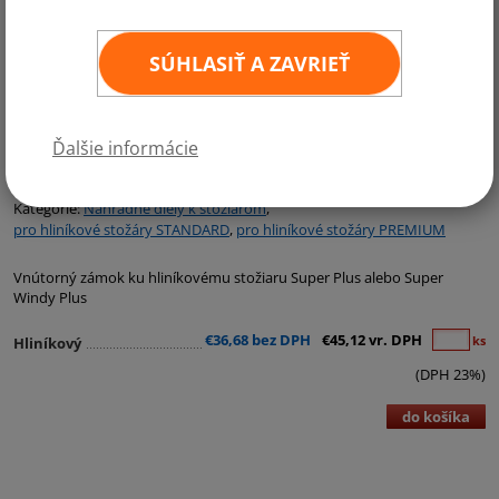
SÚHLASIŤ A ZAVRIEŤ
Ďalšie informácie
Kategórie:
Náhradné diely k stožiarom
,
pro hliníkové stožáry STANDARD
,
pro hliníkové stožáry PREMIUM
Vnútorný zámok ku hliníkovému stožiaru Super Plus alebo Super
Windy Plus
€36,68 bez DPH
€45,12 vr. DPH
ks
Hliníkový
(DPH 23%)
do košíka