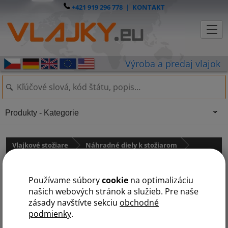
+421 919 296 778
|
KONTAKT
Produkty - Kategorie
Vlajkové stožiare
Náhradné diely k stožiarom
pro hliníkové stožáry PREMIUM
Používame súbory
cookie
na optimalizáciu
Zámek pro AL stožáry
našich webových stránok a služieb. Pre naše
zásady navštívte sekciu
obchodné
podmienky
.