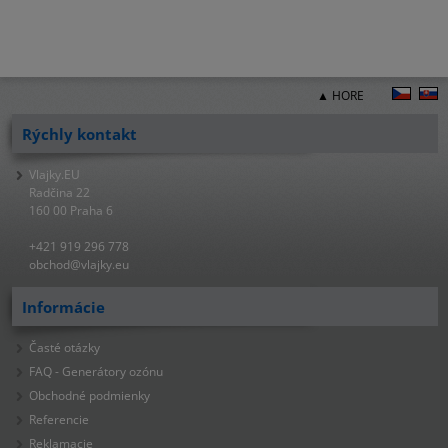
▲ HORE
Rýchly kontakt
Vlajky.EU
Radčina 22
160 00 Praha 6
+421 919 296 778
obchod@vlajky.eu
Informácie
Časté otázky
FAQ - Generátory ozónu
Obchodné podmienky
Referencie
Reklamacie