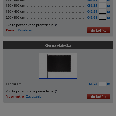
150
×
300 cm
€36,35
ks
150
×
400 cm
€42,54
ks
200
×
300 cm
€49,98
ks
Zvoľte požadované prevedenie:
Tunel
Karabína
do košíka
Čierna vlajočka
11
×
16 cm
€3,72
ks
Zvoľte požadované prevedenie:
Nasunutie
Zavesenie
do košíka