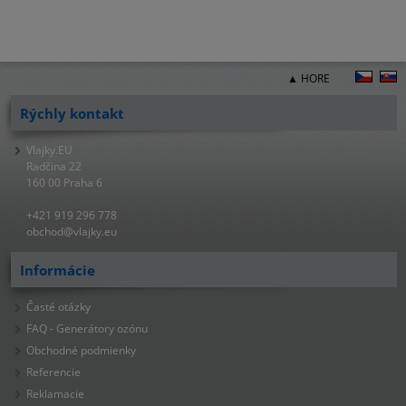
▲ HORE
Rýchly kontakt
Vlajky.EU
Radčina 22
160 00 Praha 6
+421 919 296 778
obchod@vlajky.eu
Informácie
Časté otázky
FAQ - Generátory ozónu
Obchodné podmienky
Referencie
Reklamacie