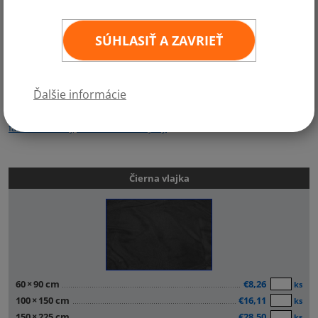
cm
200x300 cm
Štandardné uchytenie čierne vlajky:
SÚHLASIŤ A ZAVRIEŤ
na žrď (tyč) - tunelík vľavo vlajky
na stožiar -
umelohmotné karabíny vľavo
Ďalšie informácie
Ceny sú uvedené bez DPH.
K čiernym smútočným vlajkám dodávame tiež
vlajkové stožiare
,
fasádne držiaky, či interiérové stojany
.
Čierna vlajka
60
×
90 cm
€8,26
ks
100
×
150 cm
€16,11
ks
150
×
225 cm
€28,50
ks