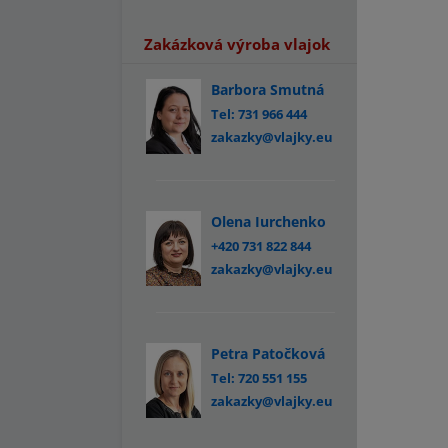
Zakázková výroba vlajok
Barbora Smutná
Tel: 731 966 444
zakazky@vlajky.eu
Olena Iurchenko
+420 731 822 844
zakazky@vlajky.eu
Petra Patočková
Tel: 720 551 155
zakazky@vlajky.eu