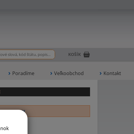
KOŠÍK
Poradíme
Veľkoobchod
Kontakt
E
R
S
T
V
ánok