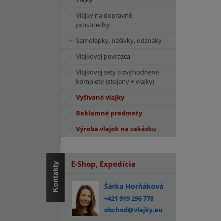
Vlajky na dopravné
prostriedky
Samolepky, nášivky, odznaky
Vlajkovej povrazca
Vlajkovej sety a zvýhodnené
komplety (stojany + vlajky)
Vyšívané vlajky
Reklamné predmety
Výroba vlajok na zakázku
E-Shop, Expedícia
Šárka Horňáková
+421 919 296 778
obchod@vlajky.eu