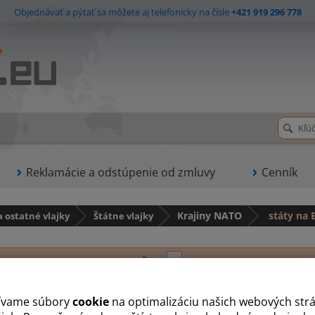
Objednávať a pýtať sa môžete aj telefonicky na čísle
+421 919 296 778
Reklamácie a odstúpenie od zmluvy
Cenník
a ostatné vlajky
Štátne vlajky
Krajiny NATO
státy na 
A
B
Č
D
E
F
G
H
I
K
L
M
N
P
ívame súbory
cookie
na optimalizáciu našich webových str
Estónsko