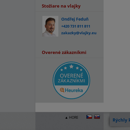
Stožiare na vlajky
Ondřej Feduň
+420 731 811 811
zakazky@vlajky.eu
Overené zákazníkmi
▲ HORE
Rýchly 