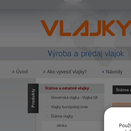
Úvod
Ako vyvesiť vlajky?
Návody
Štátne a ostatné vlajky
Štátne 
Slovenská vlajka - Vlajka SR
Vlajky Európskej únie
Štátne vlajky
Použ
Afrika