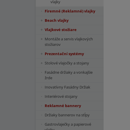
vlajky
Firemné (Reklamné) vlajky
Beach vlajky
Vlajkové stožiare
Montáže a servis vlajkových
stožiarov
Prezentační systémy
Stolové vlajočky a stojany
Fasádne držiaky a vonkajšie
žrde
Inovatívny Fasádny Držiak
Interiérové stojany
Reklamné bannery
Držiaky bannerov na stĺpy
Gastrovlaječky a papierové
vlajky