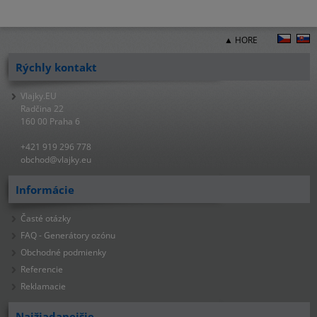
▲ HORE
Rýchly kontakt
Vlajky.EU
Radčina 22
160 00 Praha 6
+421 919 296 778
obchod@vlajky.eu
Informácie
Časté otázky
FAQ - Generátory ozónu
Obchodné podmienky
Referencie
Reklamacie
Najžiadanejšie