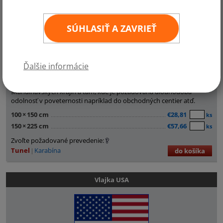
SÚHLASIŤ A ZAVRIEŤ
Slovenská vlajka je vyrobená z materiálu - tkanina
Scandiflag
o
Ďalšie informácie
hmotnosti 160g/m2 a je určená do extrémneho veterného
prostredia. Vlajky SR z tohto materiálu sa dodávajú do
škandinávskych krajín a tam, kde je požadovaná dlouhodobá
odolnosť v poveternosti napríklad do obchodných centier atď.
100
×
150 cm
€28,81
ks
150
×
225 cm
€57,66
ks
Zvoľte požadované prevedenie:
Tunel
Karabína
do košíka
Vlajka USA