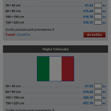
30
×
45 cm
€7,42
ks
60
×
90 cm
€15,66
ks
100
×
150 cm
€19,78
ks
150
×
225 cm
€39,15
ks
Zvoľte požadované prevedenie:
Tunel
Karabína
do košíka
Vlajka Taliansko
30
×
45 cm
€7,83
ks
60
×
90 cm
€14,42
ks
100
×
150 cm
€20,19
ks
150
×
225 cm
€57,70
ks
Zvoľte požadované prevedenie: