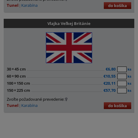
Tunel
Karabína
do košíka
Vlajka Veľkej Británie
30
×
45 cm
€6,80
ks
60
×
90 cm
€10,55
ks
100
×
150 cm
€20,11
ks
150
×
225 cm
€57,70
ks
Zvoľte požadované prevedenie:
Tunel
Karabína
do košíka