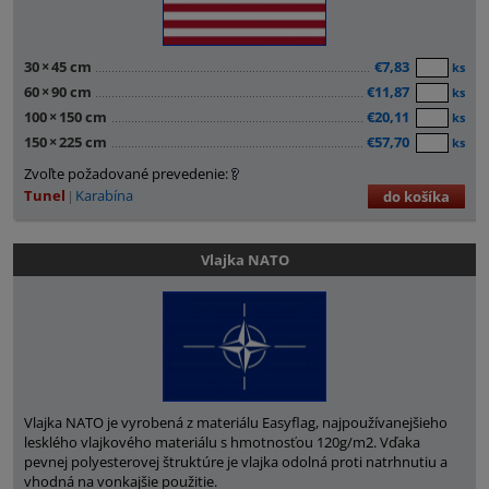
30
×
45 cm
€7,83
ks
60
×
90 cm
€11,87
ks
100
×
150 cm
€20,11
ks
150
×
225 cm
€57,70
ks
Zvoľte požadované prevedenie:
Tunel
Karabína
do košíka
Vlajka NATO
Vlajka NATO je vyrobená z materiálu Easyflag, najpoužívanejšieho
lesklého vlajkového materiálu s hmotnosťou 120g/m2. Vďaka
pevnej polyesterovej štruktúre je vlajka odolná proti natrhnutiu a
vhodná na vonkajšie použitie.