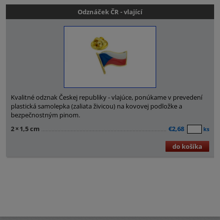
Odznáček ČR - vlající
Kvalitné odznak Českej republiky - vlajúce, ponúkame v prevedení
plastická samolepka (zaliata živicou) na kovovej podložke a
bezpečnostným pinom.
2
×
1,5 cm
€2,68
ks
do košíka