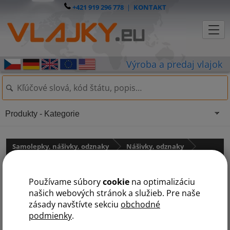
+421 919 296 778
|
KONTAKT
Produkty - Kategorie
Samolepky, nášivky, odznaky
Nášivky, odznaky
Odznaky
Používame súbory
cookie
na optimalizáciu
našich webových stránok a služieb. Pre naše
Odznáček Slovenska
zásady navštívte sekciu
obchodné
podmienky
.