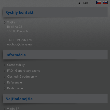
▲ HORE
Rýchly kontakt
Vlajky.EU
Radčina 22
160 00 Praha 6
+421 919 296 778
obchod@vlajky.eu
Informácie
Časté otázky
FAQ - Generátory ozónu
Obchodné podmienky
Referencie
Reklamacie
Najžiadanejšie
Vlajky SR