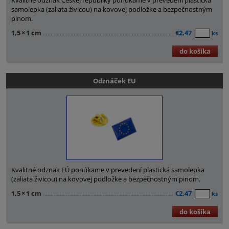
Kvalitné odznak Českej republiky ponúkame v prevedení plastická
samolepka (zaliata živicou) na kovovej podložke a bezpečnostným
pinom.
1,5
×
1 cm
€2,47
ks
do košíka
Odznáček EU
Kvalitné odznak EÚ ponúkame v prevedení plastická samolepka
(zaliata živicou) na kovovej podložke a bezpečnostným pinom.
1,5
×
1 cm
€2,47
ks
do košíka