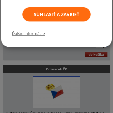
SÚHLASIŤ A ZAVRIEŤ
Kvalitné odznak Slovenskej republiky ponúkame v prevedení
Ďalšie informácie
plastická samolepka (zaliata živicou) na kovovej podložke a
bezpečnostným pinom.
1,5
×
1 cm
€3,71
ks
do košíka
Odznáček ČR