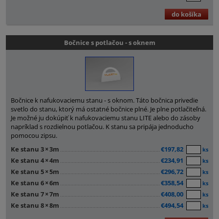
do košíka
Bočnice s potlačou - s oknem
Bočnice k nafukovaciemu stanu - s oknom. Táto bočnica privedie
svetlo do stanu, ktorý má ostatné bočnice plné. Je plne potlačiteľná.
Je možné ju dokúpiť k nafukovaciemu stanu LITE alebo do zásoby
napríklad s rozdielnou potlačou. K stanu sa pripája jednoducho
pomocou zipsu.
Ke stanu 3
×
3m
€197,82
ks
Ke stanu 4
×
4m
€234,91
ks
Ke stanu 5
×
5m
€296,72
ks
Ke stanu 6
×
6m
€358,54
ks
Ke stanu 7
×
7m
€408,00
ks
Ke stanu 8
×
8m
€494,54
ks