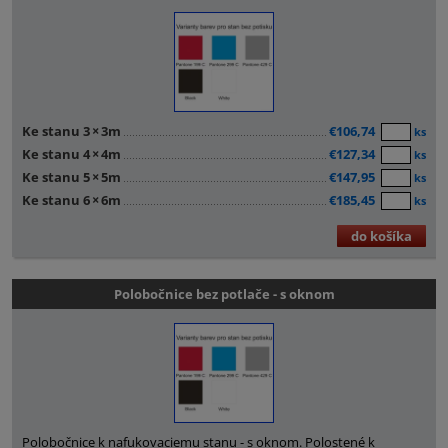
Ke stanu 3
×
3m
€106,74
ks
Ke stanu 4
×
4m
€127,34
ks
Ke stanu 5
×
5m
€147,95
ks
Ke stanu 6
×
6m
€185,45
ks
do košíka
Polobočnice bez potlače - s oknom
Polobočnice k nafukovaciemu stanu - s oknom. Polostené k