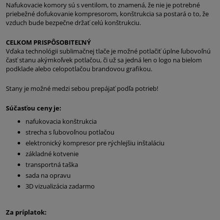
Nafukovacie komory sú s ventilom, to znamená, že nie je potrebné
priebežné dofukovanie kompresorom, konštrukcia sa postará o to, že
vzduch bude bezpečne držať celú konštrukciu.
CELKOM PRISPÔSOBITEĽNÝ
Vďaka technológii sublimačnej tlače je možné potlačiť úplne ľubovoľnú
časť stanu akýmkoľvek potlačou, či už sa jedná len o logo na bielom
podklade alebo celopotlačou brandovou grafikou.
Stany je možné medzi sebou prepájať podľa potrieb!
Súčasťou ceny je:
nafukovacia konštrukcia
strecha s ľubovoľnou potlačou
elektronický kompresor pre rýchlejšiu inštaláciu
základné kotvenie
transportná taška
sada na opravu
3D vizualizácia zadarmo
Za príplatok: