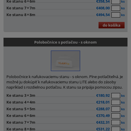
Ke stanu 6
×
6m
€358,54
ks
Ke stanu 7
×
7m
€408,00
ks
Ke stanu 8
×
8m
€494,54
ks
do košíka
Polobočnice s potlačou - s oknom
Polobočnice k nafukovaciemu stanu - s oknom. Plne potlačiteľná. Je
možné ju dokúpiť k nafukovaciemu stanu LITE alebo do zásoby
napríklad s rozdielnou potlačou. K stanu sa pripája pomocou zipsu.
Ke stanu 3
×
3m
€180,92
ks
Ke stanu 4
×
4m
€218,01
ks
Ke stanu 5
×
5m
€288,07
ks
Ke stanu 6
×
6m
€370,49
ks
Ke stanu 7
×
7m
€432,31
ks
Ke stanu 8
×
8m
€531,22
ks