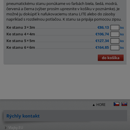
pneumatickému stanu ponúkame vo farbách biela, šedá, modrá,
červená a čierna (výber prosím upresnite v košíku v poznámke). Je
možné ju dokúpiť k nafukovaciemu stanu LITE alebo do zásoby
napríklad s rozdielnou potlačou. K stanu sa pripája pomocou zipsu.
Ke stanu 3
×
3m
€86,13
ks
Ke stanu 4
×
4m
€106,74
ks
Ke stanu 5
×
5m
€127,34
ks
Ke stanu 6
×
6m
€164,85
ks
do košíka
▲ HORE
Rýchly kontakt
Vlajky.EU