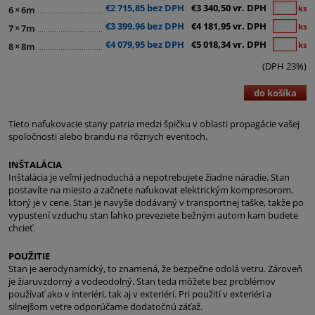
€2 715,85 bez DPH
€3 340,50 vr. DPH
ks
6
×
6m
€3 399,96 bez DPH
€4 181,95 vr. DPH
ks
7
×
7m
€4 079,95 bez DPH
€5 018,34 vr. DPH
ks
8
×
8m
(DPH 23%)
do košíka
Tieto nafukovacie stany patria medzi špičku v oblasti propagácie vašej
spoločnosti alebo brandu na rôznych eventoch.
INŠTALÁCIA
Inštalácia je veľmi jednoduchá a nepotrebujete žiadne náradie. Stan
postavíte na miesto a začnete nafukovat elektrickým kompresorom,
ktorý je v cene. Stan je navyše dodávaný v transportnej taške, takže po
vypustení vzduchu stan ľahko preveziete bežným autom kam budete
chcieť.
POUŽITIE
Stan je aerodynamický, to znamená, že bezpečne odolá vetru. Zároveň
je žiaruvzdorný a vodeodolný. Stan teda môžete bez problémov
používať ako v interiéri, tak aj v exteriéri. Pri použití v exteriéri a
silnejšom vetre odporúčame dodatočnú záťaž.