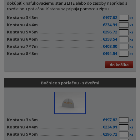
dokúpiť k nafukovaciemu stanu LITE alebo do zásoby napríklad s
rozdielnou potlačou. K stanu sa pripája pomocou zipsu.
Ke stanu 3
×
3m
€197,82
ks
Ke stanu 4
×
4m
€234,91
ks
Ke stanu 5
×
5m
€296,72
ks
Ke stanu 6
×
6m
€358,54
ks
Ke stanu 7
×
7m
€408,00
ks
Ke stanu 8
×
8m
€494,54
ks
do košíka
Bočnice s potlačou - s dveřmi
Ke stanu 3
×
3m
€197,82
ks
Ke stanu 4
×
4m
€234,91
ks
Ke stanu 5
×
5m
€296,72
ks