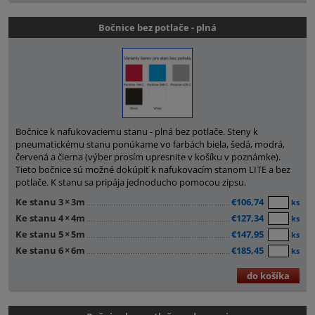
Bočnice bez potlače - plná
Bočnice k nafukovaciemu stanu - plná bez potlače. Steny k
pneumatickému stanu ponúkame vo farbách biela, šedá, modrá,
červená a čierna (výber prosím upresnite v košíku v poznámke).
Tieto bočnice sú možné dokúpiť k nafukovacím stanom LITE a bez
potlače. K stanu sa pripája jednoducho pomocou zipsu.
Ke stanu 3
×
3m
€106,74
ks
Ke stanu 4
×
4m
€127,34
ks
Ke stanu 5
×
5m
€147,95
ks
Ke stanu 6
×
6m
€185,45
ks
do košíka