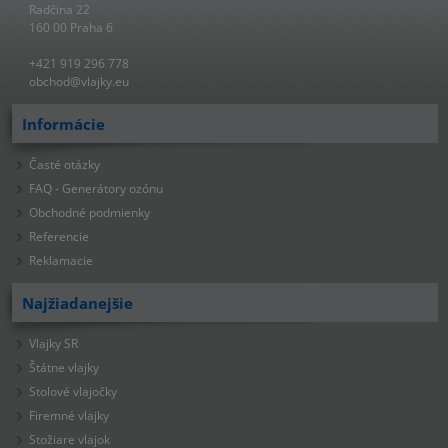
Radčina 22
160 00 Praha 6
+421 919 296 778
obchod@vlajky.eu
Informácie
Časté otázky
FAQ - Generátory ozónu
Obchodné podmienky
Referencie
Reklamacie
Najžiadanejšie
Vlajky SR
Štátne vlajky
Stolové vlajočky
Firemné vlajky
Stožiare vlajok