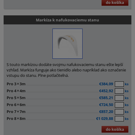
do košíka
Markíza k nafukovaciemu stanu
S touto markízou dodáte svojmu nafukovaciemu stanu ešte lepší
vzhľad. Markíza funguje ako tienidlo alebo napríklad ako označenie
vstupu do stanu. Plne potlačiteľná.
Pro 3
×
3m
€384,09
ks
Pro 4
×
4m
€452,92
ks
Pro 5
×
5m
€585,21
ks
Pro 6
×
6m
€724,50
ks
Pro 7
×
7m
€857,20
ks
Pro 8
×
8m
€1 029,88
ks
do košíka