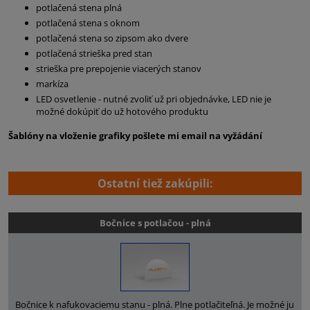
potlačená stena plná
potlačená stena s oknom
potlačená stena so zipsom ako dvere
potlačená strieška pred stan
strieška pre prepojenie viacerých stanov
markíza
LED osvetlenie - nutné zvoliť už pri objednávke, LED nie je
možné dokúpiť do už hotového produktu
Šablóny na vloženie grafiky pošlete mi email na vyžádání
Ostatní tiež zakúpili:
Bočnice s potlačou - plná
Bočnice k nafukovaciemu stanu - plná. Plne potlačiteľná. Je možné ju