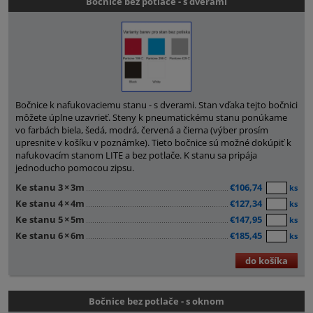
Bočnice bez potlače - s dverami
Bočnice k nafukovaciemu stanu - s dverami. Stan vďaka tejto bočnici
môžete úplne uzavrieť. Steny k pneumatickému stanu ponúkame
vo farbách biela, šedá, modrá, červená a čierna (výber prosím
upresnite v košíku v poznámke). Tieto bočnice sú možné dokúpiť k
nafukovacím stanom LITE a bez potlače. K stanu sa pripája
jednoducho pomocou zipsu.
Ke stanu 3
×
3m
€106,74
ks
Ke stanu 4
×
4m
€127,34
ks
Ke stanu 5
×
5m
€147,95
ks
Ke stanu 6
×
6m
€185,45
ks
do košíka
Bočnice bez potlače - s oknom