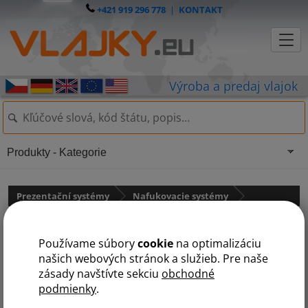
+421 919 296 778
|
KONTAKT
Produkty - Kategorie
Prezentační systémy
Nafukovacie systémy
Nafukovací stan LITE - bez stien
Používame súbory
cookie
na optimalizáciu
našich webových stránok a služieb. Pre naše
zásady navštívte sekciu
obchodné
podmienky
.