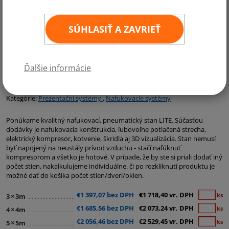
SÚHLASIŤ A ZAVRIEŤ
Ďalšie informácie
Kategórie:
Prezentační systémy
,
Nafukovacie systémy
Ponúkame kvalitný nafukovací, pneumatický stan LITE. Súčasťou
dodávky je nafukovacia konštrukcia, ľubovoľne potlačená strecha,
elektrický kompresor, kotvenie, škridla aj 3D vizualizácia. Stan nemusí
byť napojený na neustály prívod vzduchu - stačí nafúknuť
kompresorom a všetko je hotové. V prípade, že by ste si priali dodať iný
počet stien, nakalkulujeme individuálne. či po rozkliknutí produktu je
možné dať do košíka počet stien/dverí/okien.
€1 397,07 bez DPH
€1 718,40 vr. DPH
ks
3
×
3m
€1 685,56 bez DPH
€2 073,24 vr. DPH
ks
4
×
4m
€2 056,46 bez DPH
€2 529,45 vr. DPH
ks
5
×
5m