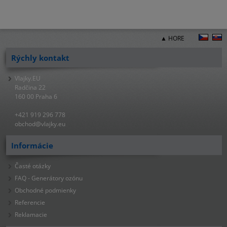
▲ HORE
Rýchly kontakt
Vlajky.EU
Radčina 22
160 00 Praha 6
+421 919 296 778
obchod@vlajky.eu
Informácie
Časté otázky
FAQ - Generátory ozónu
Obchodné podmienky
Referencie
Reklamacie