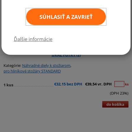
SÚHLASIŤ A ZAVRIEŤ
Ďalšie informácie
Kategórie:
Náhradné diely k stožiarom
,
pro hliníkové stožáry STANDARD
€32,15 bez DPH
€39,54 vr. DPH
ks
1 kus
(DPH 23%)
do košíka