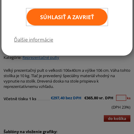
SÚHLASIŤ A ZAVRIEŤ
Ďalšie informácie
Kategórie:
Reprezentačné pulty
Veľký prezentačný pult o veľkosti 106x40cm a výške 106 cm. Váha tohto
stolíka je 10 kg. Tlač je prevedený špeciálny materiál vhodný na
vypnutie na stolík. Drevená doska na stole prispieva k
reprezentatívnemu vzhľadu.
€297,40 bez DPH
€365,80 vr. DPH
ks
Včetně tisku 1 ks
(DPH 23%)
do košíka
Šablóny na vloženie grafiky: