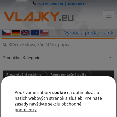
+421 919 296 778
|
KONTAKT
Produkty - Kategorie
Prezentační systémy
Reprezentačné pulty
Textilní velký stolík 106
Používame súbory
cookie
na optimalizáciu
našich webových stránok a služieb. Pre naše
zásady navštívte sekciu
obchodné
podmienky
.