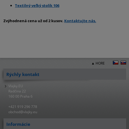
Textilný veľký stolík 106
Zvýhodnená cena už od 2 kusov.
Kontaktujte nás.
▲ HORE
Rýchly kontakt
Vlajky.EU
Radčina 22
160 00 Praha 6
+421 919 296 778
obchod@vlajky.eu
Informácie