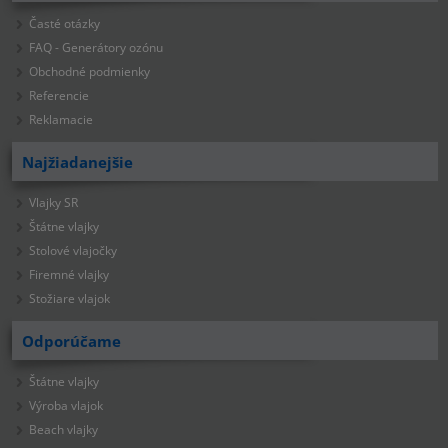
Časté otázky
FAQ - Generátory ozónu
Obchodné podmienky
Referencie
Reklamacie
Najžiadanejšie
Vlajky SR
Štátne vlajky
Stolové vlajočky
Firemné vlajky
Stožiare vlajok
Odporúčame
Štátne vlajky
Výroba vlajok
Beach vlajky