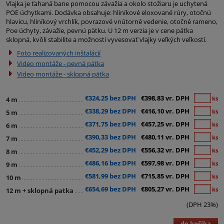
Vlajka je ťahaná bane pomocou závažia a okolo stožiaru je uchytená
POE úchytkami. Dodávka obsahuje: hliníkové eloxované rúry, otočnú
hlavicu, hliníkový vrchlík, povrazové vnútorné vedenie, otočné rameno,
Poe úchyty, závažie, pevnú pätku. U 12 m verzia je v cene pätka
sklopná, kvôli stabilite a možnosti vyvesovať vlajky veľkých veľkostí.
Foto realizovaných inštalácií
Video montáže - pevná pätka
Video montáže - sklopná pätka
€324,25 bez DPH
€398,83 vr. DPH
ks
4 m
€338,29 bez DPH
€416,10 vr. DPH
ks
5 m
€371,75 bez DPH
€457,25 vr. DPH
ks
6 m
€390,33 bez DPH
€480,11 vr. DPH
ks
7 m
€452,29 bez DPH
€556,32 vr. DPH
ks
8 m
€486,16 bez DPH
€597,98 vr. DPH
ks
9 m
€581,99 bez DPH
€715,85 vr. DPH
ks
10 m
€654,69 bez DPH
€805,27 vr. DPH
ks
12 m + sklopná patka
(DPH 23%)
do košíka