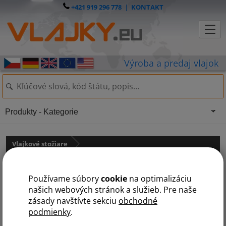
+421 919 296 778
|
KONTAKT
Produkty - Kategorie
Vlajkové stožiare
Stožiare vlajok štandardné (hliníkové segmentové)
Používame súbory
cookie
na optimalizáciu
Vlajkový stožiar SUPER WINDY
našich webových stránok a služieb. Pre naše
zásady navštívte sekciu
obchodné
podmienky
.