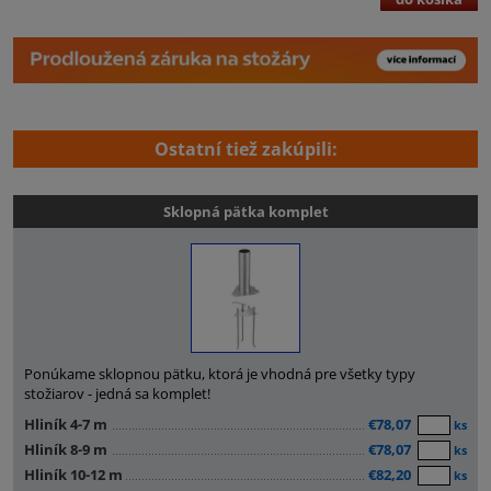
Ostatní tiež zakúpili:
Sklopná pätka komplet
Ponúkame sklopnou pätku, ktorá je vhodná pre všetky typy
stožiarov - jedná sa komplet!
Hliník 4-7 m
€78,07
ks
Hliník 8-9 m
€78,07
ks
Hliník 10-12 m
€82,20
ks