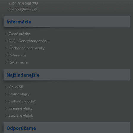
+421 919 296 778
obchod@vlajky.eu
Informácie
Časté otázky
FAQ - Generátory ozónu
Obchodné podmienky
Referencie
Reklamacie
Najžiadanejšie
Vlajky SR
Štátne vlajky
Stolové vlajočky
Firemné vlajky
Stožiare vlajok
Odporúčame