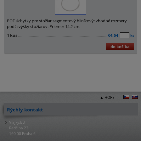
POE úchytky pre stožiar segmentový hliníkový: vhodné rozmery
podľa výšky stožiarov. Priemer 14,2 cm.
1 kus
€4,54
ks
do košíka
▲ HORE
Rýchly kontakt
Vlajky.EU
Radčina 22
160 00 Praha 6