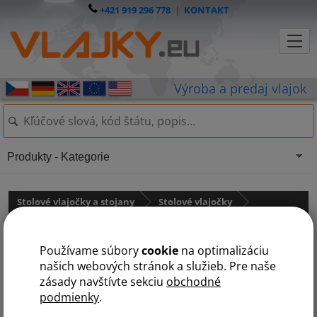
+421 919 296 778
|
KONTAKT
Produkty - Kategorie
Stolové vlajočky a stojany
Stolové vlajočky
Stredná Amerika
Používame súbory
cookie
na optimalizáciu
Antigua a Barbuda
našich webových stránok a služieb. Pre naše
zásady navštívte sekciu
obchodné
podmienky
.