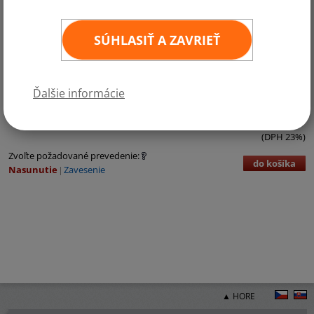
SÚHLASIŤ A ZAVRIEŤ
Kategórie:
Stredná Amerika
Ďalšie informácie
€3,71 bez DPH
€4,56 vr. DPH
ks
11
×
16 cm
(DPH 23%)
Zvoľte požadované prevedenie:
do košíka
Nasunutie
Zavesenie
▲ HORE