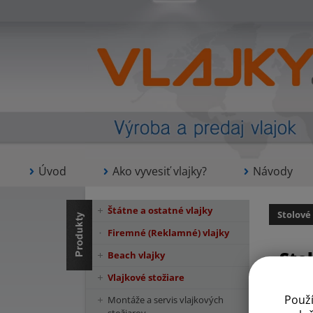
Úvod
Ako vyvesiť vlajky?
Návody
Štátne a ostatné vlajky
Stolové
Firemné (Reklamné) vlajky
Sto
Beach vlajky
Vlajkové stožiare
Použ
Montáže a servis vlajkových