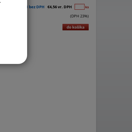
.
€3,71 bez DPH
€4,56 vr. DPH
ks
(DPH 23%)
do košíka