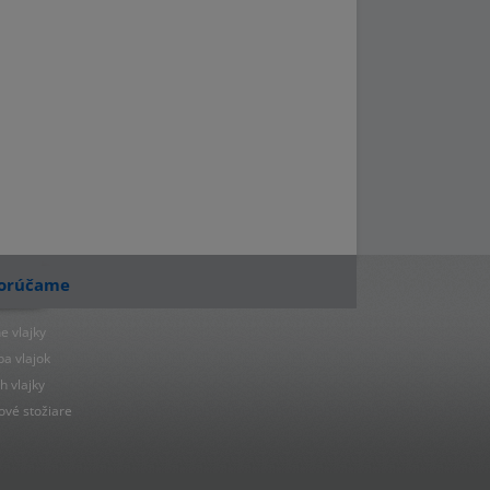
orúčame
e vlajky
ba vlajok
h vlajky
ové stožiare