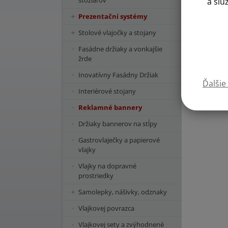
stožiarov
a slu
Prezentační systémy
Stolové vlajočky a stojany
Fasádne držiaky a vonkajšie
žrde
Inovatívny Fasádny Držiak
Ďalšie
Interiérové stojany
Reklamné bannery
Držiaky bannerov na stĺpy
Gastrovlaječky a papierové
vlajky
Vlajky na dopravné
prostriedky
Samolepky, nášivky, odznaky
Vlajkovej povrazca
Vlajkovej sety a zvýhodnené