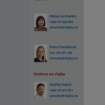
Olena Iurchenko
+420 731 822 844
zakazky@vlajky.eu
Petra Patočková
Tel: 720 551 155
zakazky@vlajky.eu
Stožiare na vlajky
Ondřej Feduň
+420 731 811 811
zakazky@vlajky.eu