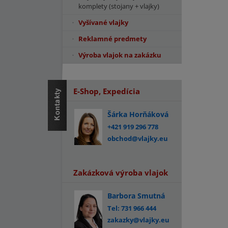
komplety (stojany + vlajky)
Vyšívané vlajky
Reklamné predmety
Výroba vlajok na zakázku
E-Shop, Expedícia
Šárka Horňáková
+421 919 296 778
obchod@vlajky.eu
Zakázková výroba vlajok
Barbora Smutná
Tel: 731 966 444
zakazky@vlajky.eu