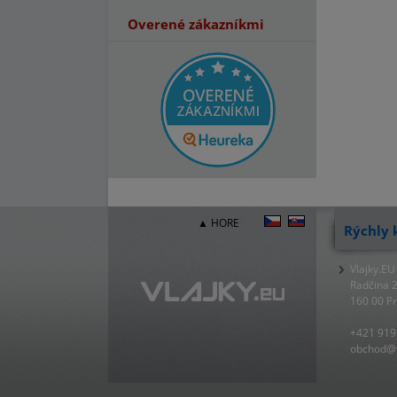
Overené zákazníkmi
▲ HORE
Rýchly 
Vlajky.EU
Radčina 
160 00 P
+421 919
obchod@v