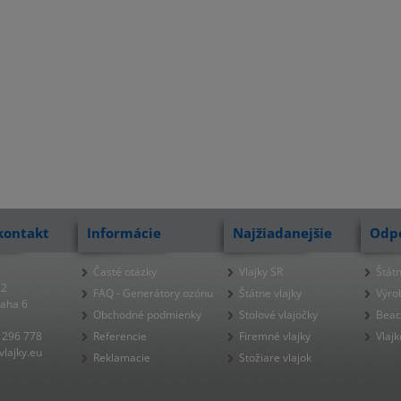
kontakt
Informácie
Najžiadanejšie
Odp
Časté otázky
Vlajky SR
Štátn
22
FAQ - Generátory ozónu
Štátne vlajky
Výro
raha 6
Obchodné podmienky
Stolové vlajočky
Beac
 296 778
Referencie
Firemné vlajky
Vlajk
lajky.eu
Reklamacie
Stožiare vlajok