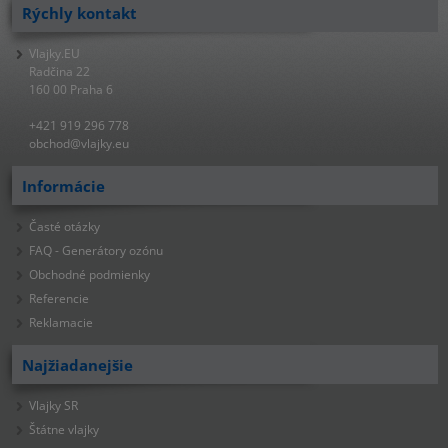
Rýchly kontakt
Vlajky.EU
Radčina 22
160 00 Praha 6
+421 919 296 778
obchod@vlajky.eu
Informácie
Časté otázky
FAQ - Generátory ozónu
Obchodné podmienky
Referencie
Reklamacie
Najžiadanejšie
Vlajky SR
Štátne vlajky