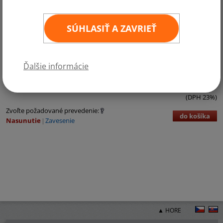
SÚHLASIŤ A ZAVRIEŤ
Kategórie:
Európa
,
Krajiny EÚ
,
Krajiny NATO
Ďalšie informácie
€3,71 bez DPH
€4,56 vr. DPH
ks
11
×
16 cm
(DPH 23%)
Zvoľte požadované prevedenie:
do košíka
Nasunutie
Zavesenie
▲ HORE