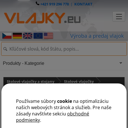
+421 919 296 778
|
KONTAKT
Produkty - Kategorie
Stolové vlajočky a stojany
Stolové vlajočky
Krajiny NATO
Používame súbory
cookie
na optimalizáciu
Stolová vlajočka Luxemburska
našich webových stránok a služieb. Pre naše
zásady navštívte sekciu
obchodné
podmienky
.