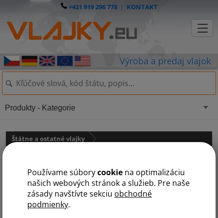
+421 919 296 778
|
KONTAKT
Produkty - Kategorie
Štátne a ostatné vlajky
Slovenská stolná vlajočka
Používame súbory
cookie
na optimalizáciu
našich webových stránok a služieb. Pre naše
zásady navštívte sekciu
obchodné
podmienky
.