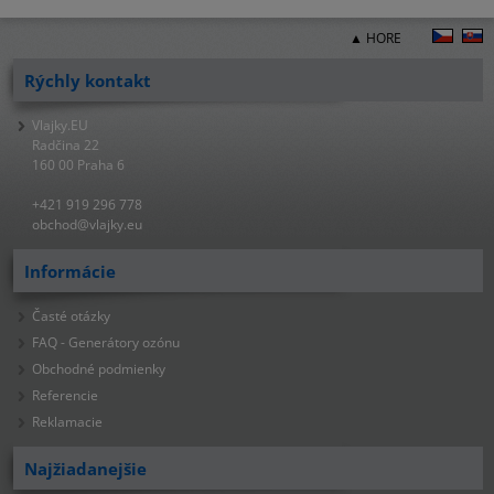
▲ HORE
Rýchly kontakt
Vlajky.EU
Radčina 22
160 00 Praha 6
+421 919 296 778
obchod@vlajky.eu
Informácie
Časté otázky
FAQ - Generátory ozónu
Obchodné podmienky
Referencie
Reklamacie
Najžiadanejšie