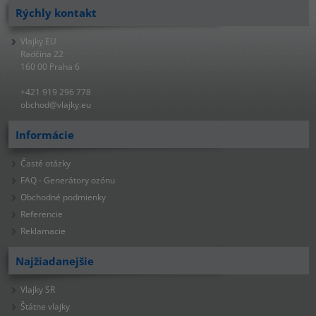
Rýchly kontakt
Vlajky.EU
Radčina 22
160 00 Praha 6
+421 919 296 778
obchod@vlajky.eu
Informácie
Časté otázky
FAQ - Generátory ozónu
Obchodné podmienky
Referencie
Reklamacie
Najžiadanejšie
Vlajky SR
Štátne vlajky