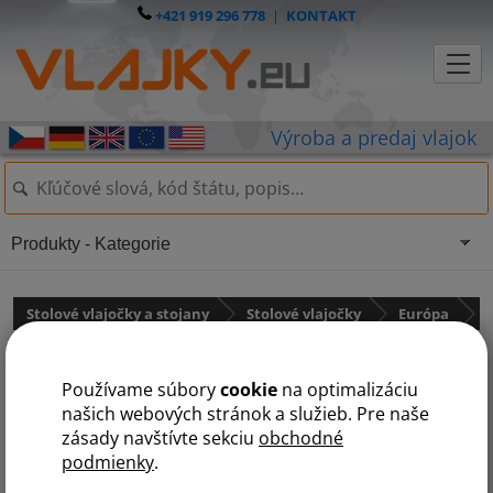
+421 919 296 778
|
KONTAKT
Produkty - Kategorie
Stolové vlajočky a stojany
Stolové vlajočky
Európa
Stolová vlajočka Srbska
Používame súbory
cookie
na optimalizáciu
našich webových stránok a služieb. Pre naše
zásady navštívte sekciu
obchodné
podmienky
.