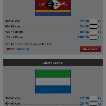
30
×
45 cm
€11,98
ks
60
×
90 cm
€24,78
ks
100
×
150 cm
€61,96
ks
150
×
225 cm
€107,39
ks
Zvoľte požadované prevedenie:
Tunel
Karabína
do košíka
Sierra Leone
30
×
45 cm
€11,98
ks
60
×
90 cm
€24,78
ks