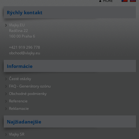
▲ HORE
Rýchly kontakt
Vlajky.EU
Radčina 22
160 00 Praha 6
+421 919 296 778
obchod@vlajky.eu
Informácie
Časté otázky
FAQ - Generátory ozónu
Obchodné podmienky
Referencie
Reklamacie
Najžiadanejšie
Vlajky SR