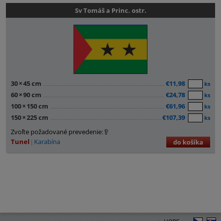
Sv Tomáš a Princ. ostr.
30
×
45 cm
€11,98
ks
60
×
90 cm
€24,78
ks
100
×
150 cm
€61,96
ks
150
×
225 cm
€107,39
ks
Zvoľte požadované prevedenie:
Tunel
Karabína
do košíka