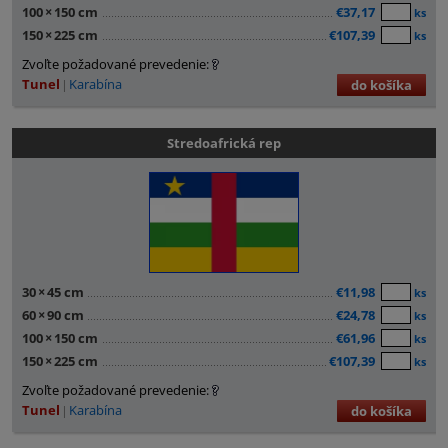
100
×
150 cm
€37,17
ks
150
×
225 cm
€107,39
ks
Zvoľte požadované prevedenie:
Tunel
Karabína
do košíka
Stredoafrická rep
30
×
45 cm
€11,98
ks
60
×
90 cm
€24,78
ks
100
×
150 cm
€61,96
ks
150
×
225 cm
€107,39
ks
Zvoľte požadované prevedenie:
Tunel
Karabína
do košíka