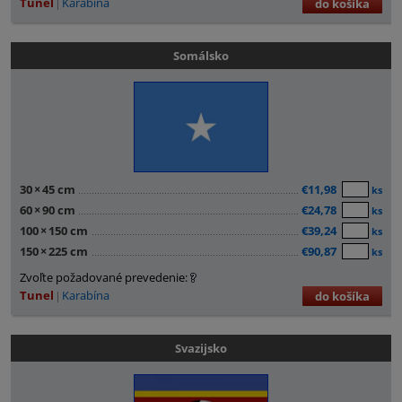
Tunel
Karabína
do košíka
Somálsko
30
×
45 cm
€11,98
ks
60
×
90 cm
€24,78
ks
100
×
150 cm
€39,24
ks
150
×
225 cm
€90,87
ks
Zvoľte požadované prevedenie:
Tunel
Karabína
do košíka
Svazijsko