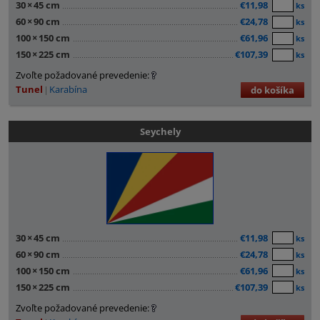
30
×
45 cm
€11,98
ks
60
×
90 cm
€24,78
ks
100
×
150 cm
€61,96
ks
150
×
225 cm
€107,39
ks
Zvoľte požadované prevedenie:
Tunel
Karabína
do košíka
Seychely
30
×
45 cm
€11,98
ks
60
×
90 cm
€24,78
ks
100
×
150 cm
€61,96
ks
150
×
225 cm
€107,39
ks
Zvoľte požadované prevedenie: