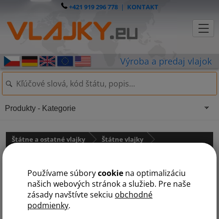
+421 919 296 778
|
KONTAKT
Produkty - Kategorie
Štátne a ostatné vlajky
Štátne vlajky
Afrika
státy na S
Používame súbory
cookie
na optimalizáciu
A
B
Č
D
E
G
J
K
L
M
N
R
S
T
U
Z
našich webových stránok a služieb. Pre naše
zásady navštívte sekciu
obchodné
podmienky
.
Sudán