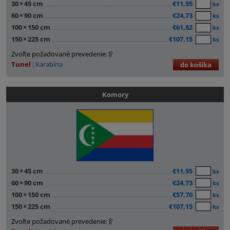
30
×
45 cm
€11,95
ks
60
×
90 cm
€24,73
ks
100
×
150 cm
€61,82
ks
150
×
225 cm
€107,15
ks
Zvoľte požadované prevedenie:
Tunel
Karabína
do košíka
Komory
30
×
45 cm
€11,95
ks
60
×
90 cm
€24,73
ks
100
×
150 cm
€57,70
ks
150
×
225 cm
€107,15
ks
Zvoľte požadované prevedenie: