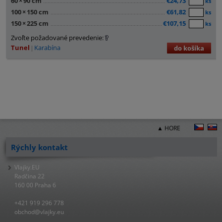
60
×
90 cm
€24,73
ks
100
×
150 cm
€61,82
ks
150
×
225 cm
€107,15
ks
Zvoľte požadované prevedenie:
Tunel
Karabína
do košíka
▲ HORE
Rýchly kontakt
Vlajky.EU
Radčina 22
160 00 Praha 6
+421 919 296 778
obchod@vlajky.eu