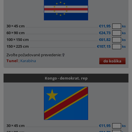
30
×
45 cm
€11,95
ks
60
×
90 cm
€24,73
ks
100
×
150 cm
€61,82
ks
150
×
225 cm
€107,15
ks
Zvoľte požadované prevedenie:
Tunel
Karabína
do košíka
Kongo - demokrat. rep
30
×
45 cm
€11,95
ks