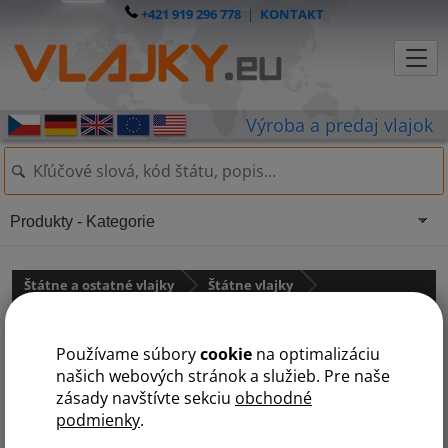
+421 919 296 778
|
KONTAKT
Produkty - Kategorie
Štátne a ostatné vlajky
Štátne vlajky
Afrika
státy na K
Používame súbory
cookie
na optimalizáciu
A
B
Č
D
E
G
J
K
L
M
N
R
S
T
U
Z
našich webových stránok a služieb. Pre naše
zásady navštívte sekciu
obchodné
podmienky
.
Keňa