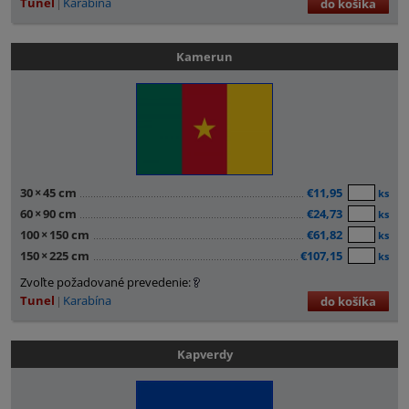
Tunel
Karabína
do košíka
Kamerun
30
×
45 cm
€11,95
ks
60
×
90 cm
€24,73
ks
100
×
150 cm
€61,82
ks
150
×
225 cm
€107,15
ks
Zvoľte požadované prevedenie:
Tunel
Karabína
do košíka
Kapverdy