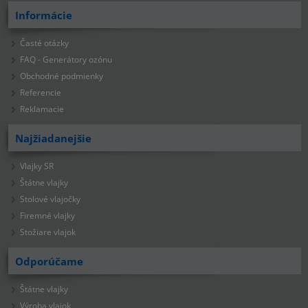
Informácie
Časté otázky
FAQ - Generátory ozónu
Obchodné podmienky
Referencie
Reklamacie
Najžiadanejšie
Vlajky SR
Štátne vlajky
Stolové vlajočky
Firemné vlajky
Stožiare vlajok
Odporúčame
Štátne vlajky
Výroba vlajok