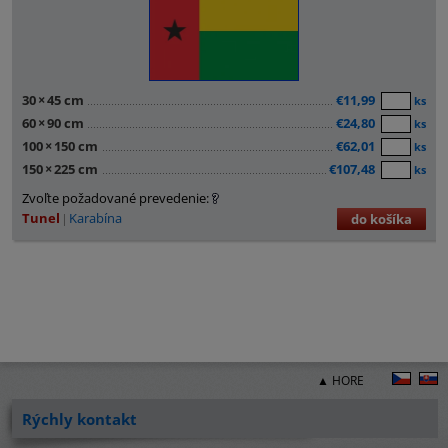
30
×
45 cm
€11,99
ks
60
×
90 cm
€24,80
ks
100
×
150 cm
€62,01
ks
150
×
225 cm
€107,48
ks
Zvoľte požadované prevedenie:
Tunel
Karabína
do košíka
▲ HORE
Rýchly kontakt