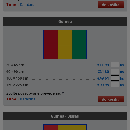
Tunel
Karabína
do košíka
Guinea
30
×
45 cm
€11,99
ks
60
×
90 cm
€24,80
ks
100
×
150 cm
€49,61
ks
150
×
225 cm
€90,95
ks
Zvoľte požadované prevedenie:
Tunel
Karabína
do košíka
Guinea - Bissau