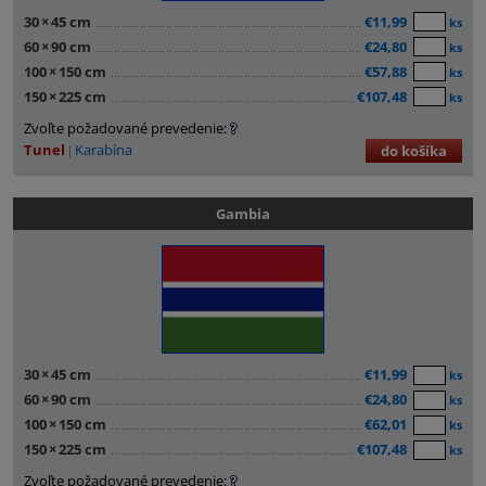
30
×
45 cm
€11,99
ks
60
×
90 cm
€24,80
ks
100
×
150 cm
€57,88
ks
150
×
225 cm
€107,48
ks
Zvoľte požadované prevedenie:
Tunel
Karabína
do košíka
Gambia
30
×
45 cm
€11,99
ks
60
×
90 cm
€24,80
ks
100
×
150 cm
€62,01
ks
150
×
225 cm
€107,48
ks
Zvoľte požadované prevedenie: