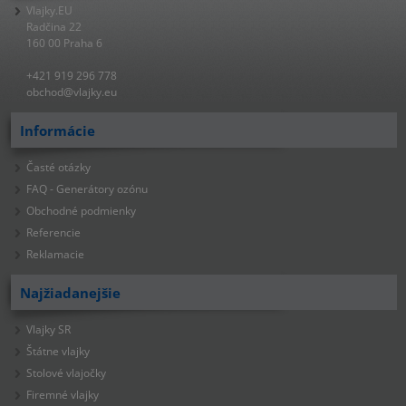
Vlajky.EU
Radčina 22
160 00 Praha 6
+421 919 296 778
obchod@vlajky.eu
Informácie
Časté otázky
FAQ - Generátory ozónu
Obchodné podmienky
Referencie
Reklamacie
Najžiadanejšie
Vlajky SR
Štátne vlajky
Stolové vlajočky
Firemné vlajky