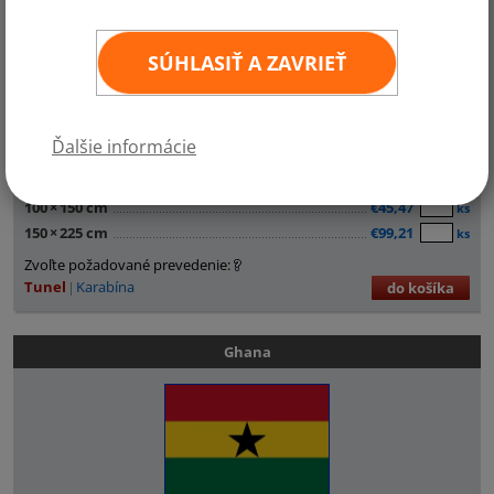
SÚHLASIŤ A ZAVRIEŤ
Ďalšie informácie
30
×
45 cm
€11,99
ks
60
×
90 cm
€24,80
ks
100
×
150 cm
€45,47
ks
150
×
225 cm
€99,21
ks
Zvoľte požadované prevedenie:
Tunel
Karabína
do košíka
Ghana