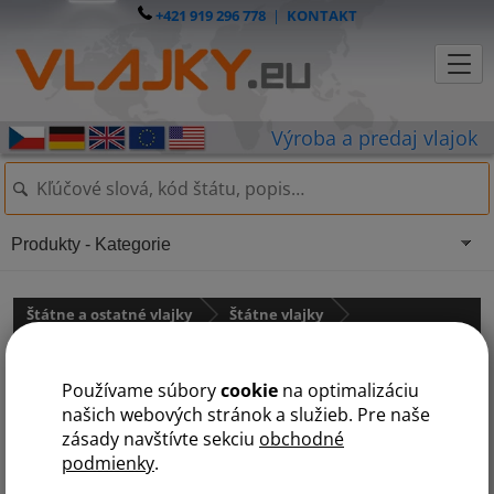
+421 919 296 778
|
KONTAKT
Produkty - Kategorie
Štátne a ostatné vlajky
Štátne vlajky
Afrika
státy na G
Používame súbory
cookie
na optimalizáciu
A
B
Č
D
E
G
J
K
L
M
N
R
S
T
U
Z
našich webových stránok a služieb. Pre naše
zásady navštívte sekciu
obchodné
podmienky
.
Gabon