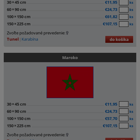
30
×
45 cm
€11,95
ks
60
×
90 cm
€24,73
ks
100
×
150 cm
€61,82
ks
150
×
225 cm
€107,15
ks
Zvoľte požadované prevedenie:
Tunel
Karabína
do košíka
Maroko
30
×
45 cm
€11,95
ks
60
×
90 cm
€24,73
ks
100
×
150 cm
€57,70
ks
150
×
225 cm
€107,15
ks
Zvoľte požadované prevedenie: