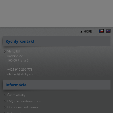
▲ HORE
Rýchly kontakt
Vlajky.EU
Radčina 22
160 00 Praha 6
+421 919 296 778
obchod@vlajky.eu
Informácie
Časté otázky
FAQ - Generátory ozónu
Obchodné podmienky