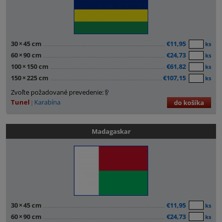
30
×
45 cm
€11,95
ks
60
×
90 cm
€24,73
ks
100
×
150 cm
€61,82
ks
150
×
225 cm
€107,15
ks
Zvoľte požadované prevedenie:
Tunel
Karabína
do košíka
Madagaskar
30
×
45 cm
€11,95
ks
60
×
90 cm
€24,73
ks