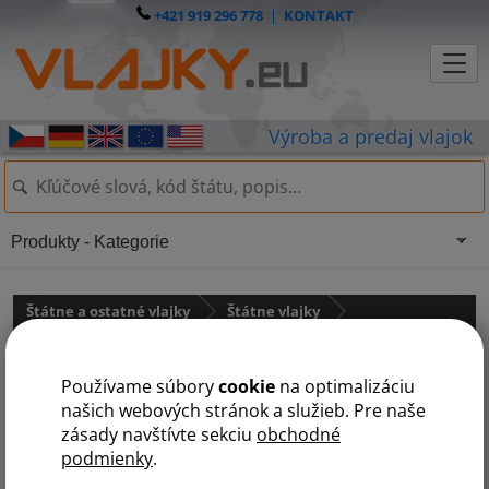
+421 919 296 778
|
KONTAKT
Produkty - Kategorie
Štátne a ostatné vlajky
Štátne vlajky
Afrika
státy na M
Používame súbory
cookie
na optimalizáciu
A
B
Č
D
E
G
J
K
L
M
N
R
S
T
U
Z
našich webových stránok a služieb. Pre naše
zásady navštívte sekciu
obchodné
podmienky
.
Mali