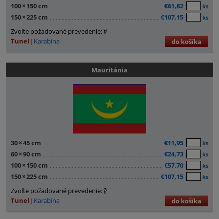
100
×
150 cm
€61,82
ks
150
×
225 cm
€107,15
ks
Zvoľte požadované prevedenie:
Tunel
Karabína
do košíka
Mauritánia
30
×
45 cm
€11,95
ks
60
×
90 cm
€24,73
ks
100
×
150 cm
€57,70
ks
150
×
225 cm
€107,15
ks
Zvoľte požadované prevedenie:
Tunel
Karabína
do košíka