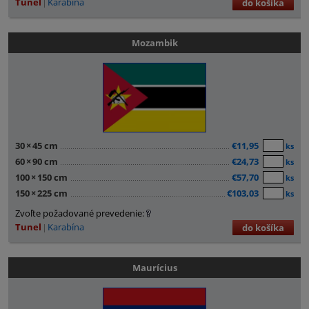
Tunel
Karabína
do košíka
Mozambik
30
×
45 cm
€11,95
ks
60
×
90 cm
€24,73
ks
100
×
150 cm
€57,70
ks
150
×
225 cm
€103,03
ks
Zvoľte požadované prevedenie:
Tunel
Karabína
do košíka
Maurícius