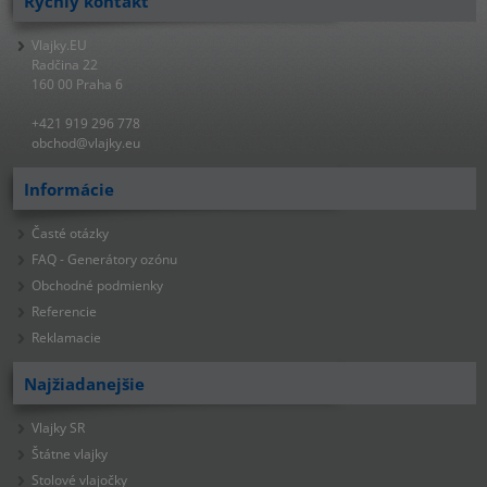
Rýchly kontakt
Vlajky.EU
Radčina 22
160 00 Praha 6
+421 919 296 778
obchod@vlajky.eu
Informácie
Časté otázky
FAQ - Generátory ozónu
Obchodné podmienky
Referencie
Reklamacie
Najžiadanejšie
Vlajky SR
Štátne vlajky
Stolové vlajočky