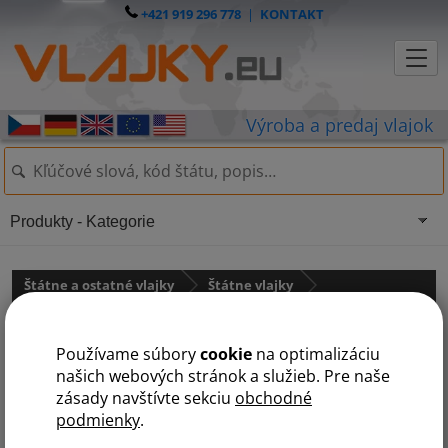
+421 919 296 778
|
KONTAKT
Produkty - Kategorie
Štátne a ostatné vlajky
Štátne vlajky
Južná Amerika
státy na F
Používame súbory
cookie
na optimalizáciu
A
B
Č
E
F
G
J
K
P
S
T
U
V
našich webových stránok a služieb. Pre naše
zásady navštívte sekciu
obchodné
podmienky
.
Francúzska Guyana