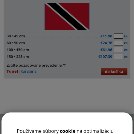
30
×
45 cm
€11,98
ks
60
×
90 cm
€24,78
ks
100
×
150 cm
€61,96
ks
150
×
225 cm
€107,39
ks
Zvoľte požadované prevedenie:
Tunel
Karabína
do košíka
▲ HORE
Používame súbory
cookie
na optimalizáciu
Rýchly kontakt