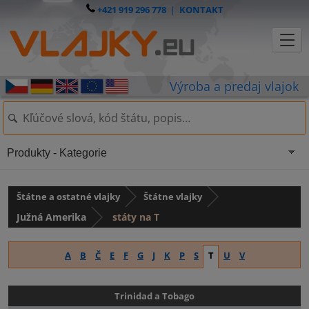
+421 919 296 778
|
KONTAKT
Produkty - Kategorie
Štátne a ostatné vlajky
Štátne vlajky
Južná Amerika
státy na T
A
B
Č
E
F
G
J
K
P
S
T
U
V
Trinidad a Tobago