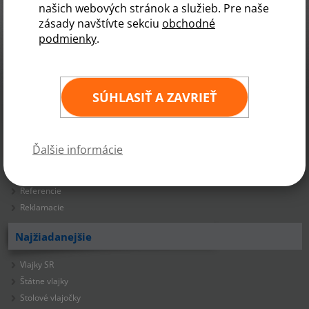
našich webových stránok a služieb. Pre naše
zásady navštívte sekciu
obchodné
Vlajky.EU
Radčina 22
podmienky
.
160 00 Praha 6
+421 919 296 778
obchod@vlajky.eu
SÚHLASIŤ A ZAVRIEŤ
Informácie
Časté otázky
Ďalšie informácie
FAQ - Generátory ozónu
Obchodné podmienky
Referencie
Reklamacie
Najžiadanejšie
Vlajky SR
Štátne vlajky
Stolové vlajočky