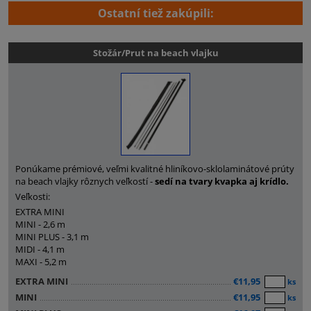
Ostatní tiež zakúpili:
Stožár/Prut na beach vlajku
Ponúkame prémiové, veľmi kvalitné hliníkovo-sklolaminátové prúty
na beach vlajky rôznych veľkostí -
sedí na tvary kvapka aj krídlo.
Veľkosti:
EXTRA MINI
MINI - 2,6 m
MINI PLUS - 3,1 m
MIDI - 4,1 m
MAXI - 5,2 m
EXTRA MINI
€11,95
ks
MINI
€11,95
ks