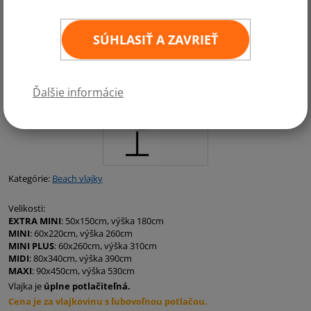
SÚHLASIŤ A ZAVRIEŤ
Ďalšie informácie
Kategórie:
Beach vlajky
Velikosti:
EXTRA MINI
: 50x150cm, výška 180cm
MINI
: 60x220cm, výška 260cm
MINI PLUS
: 60x260cm, výška 310cm
MIDI
: 80x340cm, výška 390cm
MAXI
: 90x450cm, výška 530cm
Vlajka je
úplne potlačiteľná.
Cena je za vlajkovinu s ľubovoľnou potlačou.