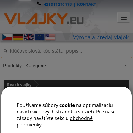
+421 919 296 778
|
KONTAKT
Produkty - Kategorie
Beach vlajky
Beach vlajka - MUŠÍ KŘÍDLO - B
Používame súbory
cookie
na optimalizáciu
našich webových stránok a služieb. Pre naše
zásady navštívte sekciu
obchodné
podmienky
.