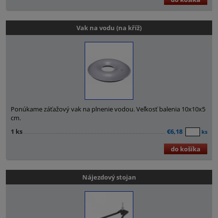
Vak na vodu (na kříž)
Ponúkame záťažový vak na plnenie vodou. Veľkosť balenia 10x10x5
cm.
1 ks
€6,18
ks
do košíka
Nájezdový stojan