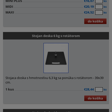
MINI PLUS
€16,07
ks
MIDI
€20,19
ks
MAXI
€24,52
ks
do košíka
Stojan deska 6 kg s rotátorom
Stojaca doska s hmotnosťou 6,3 kg sa ponúka s rotátorom - 39x39
cm.
1 kus
€28,44
ks
do košíka