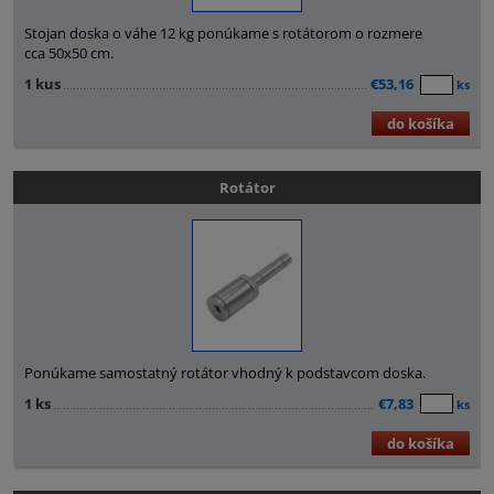
Stojan doska o váhe 12 kg ponúkame s rotátorom o rozmere
cca 50x50 cm.
1 kus
€53,16
ks
do košíka
Rotátor
Ponúkame samostatný rotátor vhodný k podstavcom doska.
1 ks
€7,83
ks
do košíka