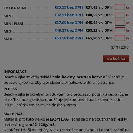
€25,55 bez DPH
€31,43 vr. DPH
ks
EXTRA MINI
€32,97 bez DPH
€40,55 vr. DPH
ks
MINI
€37,09 bez DPH
€45,62 vr. DPH
ks
MINI PLUS
€43,27 bez DPH
€53,22 vr. DPH
ks
MIDI
€53,58 bez DPH
€65,90 vr. DPH
ks
MAXI
(DPH 23%)
do košíka
INFORMACE
Beach vlajka se vždy skládá z
vlajkoviny, prutu
a
kotvení
. V ceně je
pouze vlajkovina. Zbylé příslušenství naleznete dole na stránce.
POTISK
Beach vlajka je skvělým produktem pro propagaci podniku nebo různé
akce. Technologie tisku umožňuje její kompletní potisk s vynikajícím
(100%) průtiskem barev na druhou stranu.
MATERIÁL
Materiál pro tuto vlajku je
EASYFLAG
. Jedná se o nejpoužívanější lesklý
materiál o
gramáži 120g/m2.
Nabízíme i další materiály. Vlajku je možné potisknout i oboustranně na