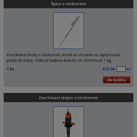
Špice s rotátorem
Ponúkame hroty s rotátorom, ktoré sú vhodné na zapichnutie
prúta do trávy. Veľkosť balenia 4x6x52 cm, hmotnosť 1 kg.
1 ks
€12,36
ks
do košíka
Zavrtávací stojan s rotátorem