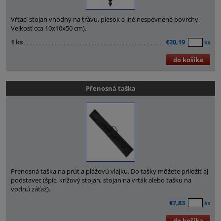
Vŕtací stojan vhodný na trávu, piesok a iné nespevnené povrchy.
Veľkosť cca 10x10x50 cm).
1 ks
€20,19
ks
do košíka
Přenosná taška
Prenosná taška na prút a plážovú vlajku. Do tašky môžete priložiť aj
podstavec (špic, krížový stojan, stojan na vrták alebo tašku na
vodnú záťaž).
€7,83
ks
do košíka