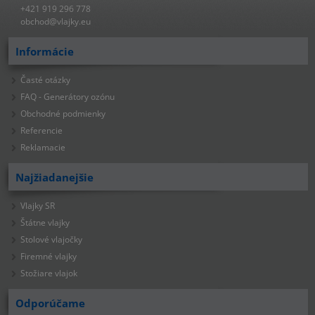
+421 919 296 778
obchod@vlajky.eu
Informácie
Časté otázky
FAQ - Generátory ozónu
Obchodné podmienky
Referencie
Reklamacie
Najžiadanejšie
Vlajky SR
Štátne vlajky
Stolové vlajočky
Firemné vlajky
Stožiare vlajok
Odporúčame