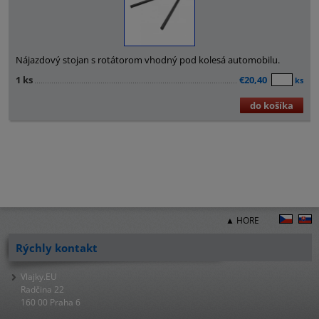
Nájazdový stojan s rotátorom vhodný pod kolesá automobilu.
1 ks
€20,40
ks
do košíka
▲ HORE
Rýchly kontakt
Vlajky.EU
Radčina 22
160 00 Praha 6