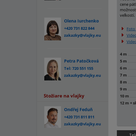
cene pätk
možnosti
veľkostí.
Olena Iurchenko
+420 731 822 844
Foto 
zakazky@vlajky.eu
Vide
Vide
4 m
Petra Patočková
5 m
6 m
Tel: 720 551 155
7 m
zakazky@vlajky.eu
8 m
9 m
Stožiare na vlajky
10 m
12 m + 
Ondřej Feduň
+420 731 811 811
zakazky@vlajky.eu
Tel