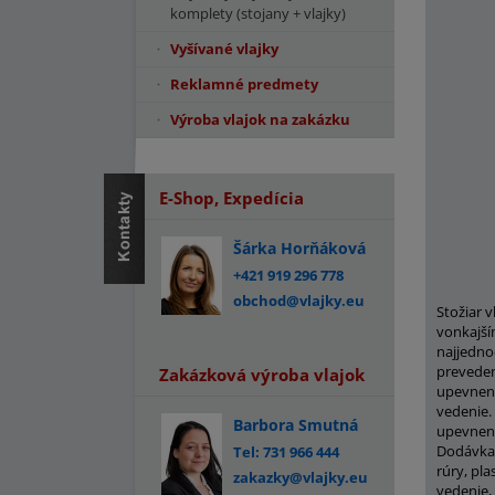
komplety (stojany + vlajky)
Vyšívané vlajky
Reklamné predmety
Výroba vlajok na zakázku
E-Shop, Expedícia
Šárka Horňáková
+421 919 296 778
obchod@vlajky.eu
Stožiar 
vonkajší
najjedno
prevedeni
Zakázková výroba vlajok
upevnen
vedenie.
Barbora Smutná
upevnené
Dodávka 
Tel: 731 966 444
rúry, pl
zakazky@vlajky.eu
vedenie,