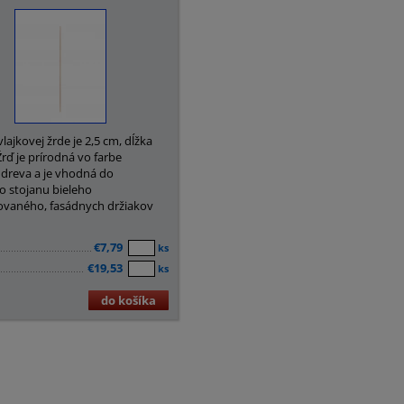
lajkovej žrde je 2,5 cm, dĺžka
rď je prírodná vo farbe
 dreva a je vhodná do
 stojanu bieleho
vaného, fasádnych držiakov
€7,79
ks
€19,53
ks
do košíka