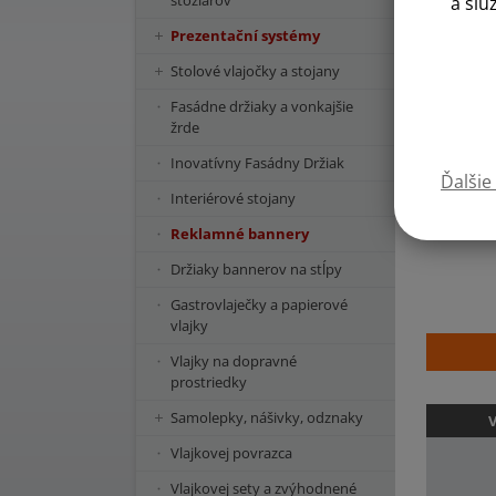
stožiarov
a slu
Prezentační systémy
Stolové vlajočky a stojany
Fasádne držiaky a vonkajšie
žrde
Inovatívny Fasádny Držiak
Ďalšie
Interiérové stojany
Reklamné bannery
Držiaky bannerov na stĺpy
Gastrovlaječky a papierové
vlajky
Vlajky na dopravné
prostriedky
Samolepky, nášivky, odznaky
V
Vlajkovej povrazca
Vlajkovej sety a zvýhodnené