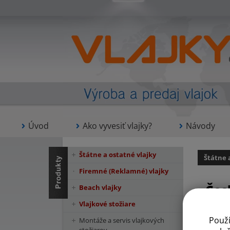
Úvod
Ako vyvesiť vlajky?
Návody
Štátne a ostatné vlajky
Štátne 
Firemné (Reklamné) vlajky
Čes
Beach vlajky
Vlajkové stožiare
Použ
Montáže a servis vlajkových