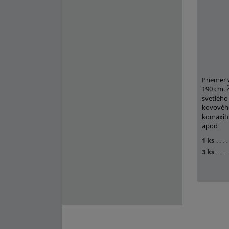
Priemer v
190 cm. Ž
svetlého
kovového
komaxito
apod
1 ks
3 ks