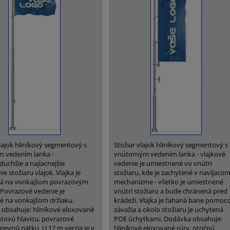
vlajok hliníkový segmentový s
Stožiar vlajok hliníkový segmentový s
m vedením lanka -
vnútorným vedením lanka - vlajkové
duchšie a najlacnejšie
vedenie je umiestnené vo vnútri
e stožiaru vlajok. Vlajka je
stožiaru, kde je zachytené v navíjaco
á na vonkajšom povrazovým
mechanizme - všetko je umiestnené
 Povrazové vedenie je
vnútri stožiaru a bude chránená pred
 na vonkajšom držiaku.
krádeži. Vlajka je ťahaná bane pomoc
obsahuje: hliníkové eloxované
závažia a okolo stožiaru je uchytená
astovú hlavicu, povrazové
POE úchytkami. Dodávka obsahuje:
 pevnú pätku. U 12 m verzia je v
hliníkové eloxované rúry, otočnú