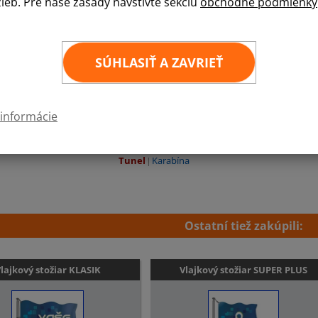
žieb. Pre naše zásady navštívte sekciu
obchodné podmienky
Česká vlajka je vyrobená z tkaniny
Scandiflag
o
veterného prostredia. Vlajky ČR z tohto materi
kde je požadovaná douhodobá odolnosť v pove
SÚHLASIŤ A ZAVRIEŤ
60
×
90 cm
100
×
150 cm
150
×
225 cm
 informácie
Zvoľte požadované prevedenie:
Tunel
Karabína
Ostatní tiež zakúpili:
lajkový stožiar KLASIK
Vlajkový stožiar SUPER PLUS