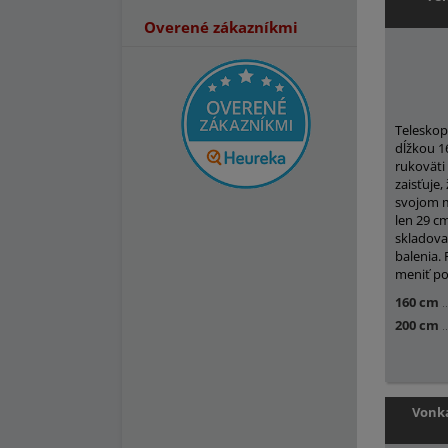
Overené zákazníkmi
Teleskop
dĺžkou 1
rukoväti 
zaisťuje,
svojom m
len 29 cm
skladovan
balenia.
meniť po
160 cm
200 cm
Vonka