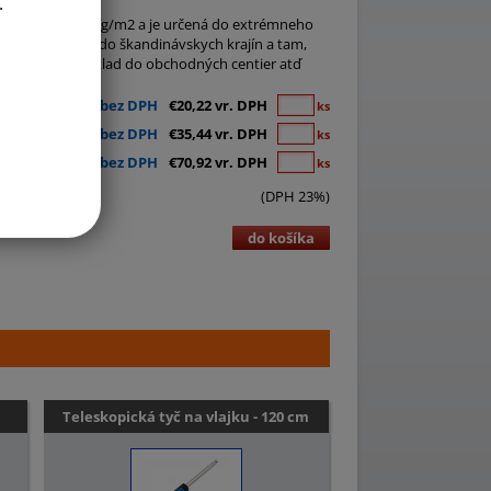
.
 hmotnosti 160g/m2 a je určená do extrémneho
álu sa dodávajú do škandinávskych krajín a tam,
ternosti napríklad do obchodných centier atď
€16,44 bez DPH
€20,22 vr. DPH
ks
€28,81 bez DPH
€35,44 vr. DPH
ks
€57,66 bez DPH
€70,92 vr. DPH
ks
(DPH 23%)
do košíka
Teleskopická tyč na vlajku - 120 cm