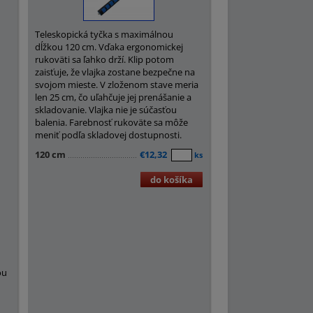
Teleskopická tyčka s maximálnou
dĺžkou 120 cm. Vďaka ergonomickej
rukoväti sa ľahko drží. Klip potom
zaisťuje, že vlajka zostane bezpečne na
svojom mieste. V zloženom stave meria
len 25 cm, čo uľahčuje jej prenášanie a
skladovanie. Vlajka nie je súčasťou
balenia. Farebnosť rukoväte sa môže
meniť podľa skladovej dostupnosti.
120 cm
€12,32
ks
do košíka
m
ou