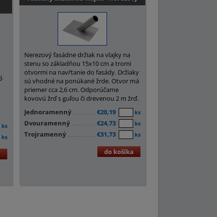
Nerezový fasádne držiak na vlajky na
stenu so základňou 15x10 cm a tromi
otvormi na navŕtanie do fasády. Držiaky
j.
sú vhodné na ponúkané žrde. Otvor má
priemer cca 2,6 cm. Odporúčame
kovovú žrď s guľou či drevenou 2 m žrď.
Jednoramenný
€20,19
ks
Dvouramenný
€24,73
ks
ks
Trojramenný
€31,73
ks
ks
do košíka
a