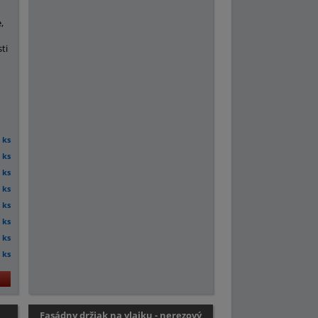
,
ti
ks
ks
ks
ks
ks
ks
ks
ks
a
Fasádny držiak na vlajku - nerezový