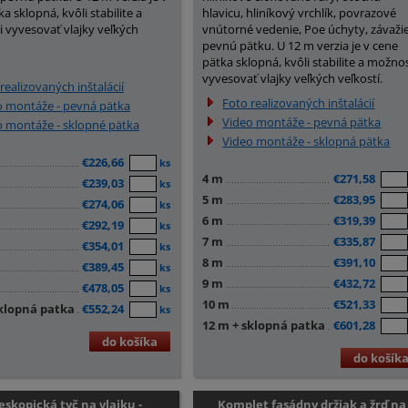
a sklopná, kvôli stabilite a
hlavicu, hliníkový vrchlík, povrazové
 vyvesovať vlajky veľkých
vnútorné vedenie, Poe úchyty, závažie
pevnú pätku. U 12 m verzia je v cene
pätka sklopná, kvôli stabilite a možnos
vyvesovať vlajky veľkých veľkostí.
realizovaných inštalácií
Foto realizovaných inštalácií
o montáže - pevná pätka
Video montáže - pevná pätka
o montáže - sklopné pätka
Video montáže - sklopná pätka
€226,66
ks
4 m
€271,58
€239,03
ks
5 m
€283,95
€274,06
ks
6 m
€319,39
€292,19
ks
7 m
€335,87
€354,01
ks
8 m
€391,10
€389,45
ks
9 m
€432,72
€478,05
ks
10 m
€521,33
sklopná patka
€552,24
ks
12 m + sklopná patka
€601,28
do košíka
do košík
eskopická tyč na vlajku -
Komplet fasádny držiak a žrď na