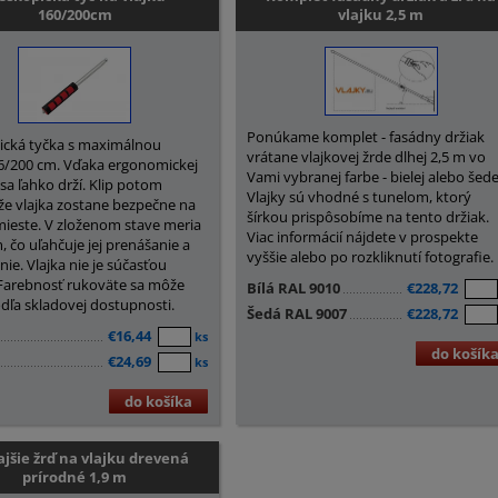
160/200cm
vlajku 2,5 m
Ponúkame komplet - fasádny držiak
ická tyčka s maximálnou
vrátane vlajkovej žrde dlhej 2,5 m vo
6/200 cm. Vďaka ergonomickej
Vami vybranej farbe - bielej alebo šede
sa ľahko drží. Klip potom
Vlajky sú vhodné s tunelom, ktorý
 že vlajka zostane bezpečne na
šírkou prispôsobíme na tento držiak.
ieste. V zloženom stave meria
Viac informácií nájdete v prospekte
, čo uľahčuje jej prenášanie a
vyššie alebo po rozkliknutí fotografie.
ie. Vlajka nie je súčasťou
 Farebnosť rukoväte sa môže
Bílá RAL 9010
€228,72
dľa skladovej dostupnosti.
Šedá RAL 9007
€228,72
€16,44
ks
do košík
€24,69
ks
do košíka
jšie žrď na vlajku drevená
prírodné 1,9 m