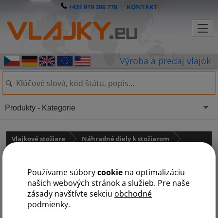
+421 919 296 778
|
KONTAKT
Produkty - Kategorie
Vlajkové stožiare
Náhradné diely k stožiarom
pro sklolaminátové stožáry
Používame súbory
cookie
na optimalizáciu
Distanční kulička
našich webových stránok a služieb. Pre naše
zásady navštívte sekciu
obchodné
podmienky
.