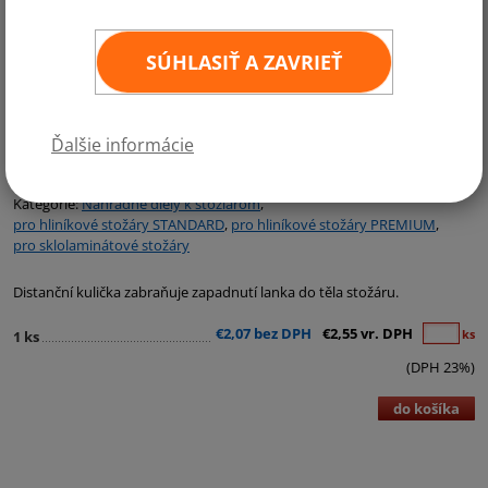
SÚHLASIŤ A ZAVRIEŤ
Ďalšie informácie
Kategórie:
Náhradné diely k stožiarom
,
pro hliníkové stožáry STANDARD
,
pro hliníkové stožáry PREMIUM
,
pro sklolaminátové stožáry
Distanční kulička zabraňuje zapadnutí lanka do těla stožáru.
€2,07 bez DPH
€2,55 vr. DPH
ks
1 ks
(DPH 23%)
do košíka