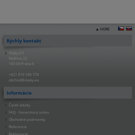
▲ HORE
Rýchly kontakt
Vlajky.EU
Radčina 22
160 00 Praha 6
+421 919 296 778
obchod@vlajky.eu
Informácie
Časté otázky
FAQ - Generátory ozónu
Obchodné podmienky
Referencie
Reklamacie