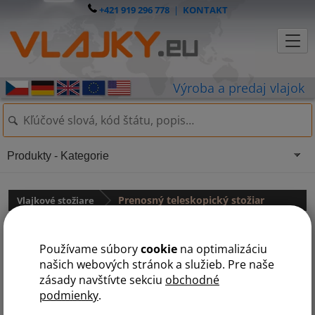
+421 919 296 778
|
KONTAKT
Produkty - Kategorie
Vlajkové stožiare
Prenosný teleskopický stožiar
NOVÝ teleskopický vlajkový stožiar
Používame súbory
cookie
na optimalizáciu
našich webových stránok a služieb. Pre naše
zásady navštívte sekciu
obchodné
podmienky
.