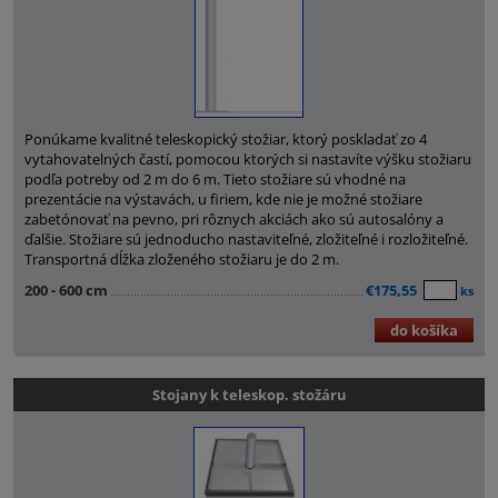
Ponúkame kvalitné teleskopický stožiar, ktorý poskladať zo 4
vytahovatelných častí, pomocou ktorých si nastavíte výšku stožiaru
podľa potreby od 2 m do 6 m. Tieto stožiare sú vhodné na
prezentácie na výstavách, u firiem, kde nie je možné stožiare
zabetónovať na pevno, pri rôznych akciách ako sú autosalóny a
ďalšie. Stožiare sú jednoducho nastaviteľné, zložiteľné i rozložiteľné.
Transportná dĺžka zloženého stožiaru je do 2 m.
200 - 600 cm
€175,55
ks
do košíka
Stojany k teleskop. stožáru