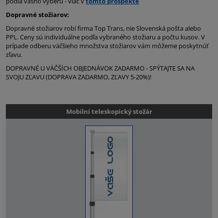
podľa vášho výberu - viac v
tomto prospekte
Dopravné stožiarov:
Dopravné stožiarov robí firma Top Trans, nie Slovenská pošta alebo
PPL. Ceny sú individuálne podľa vybraného stožiaru a počtu kusov. V
prípade odberu väčšieho množstva stožiarov vám môžeme poskytnúť
zľavu.
DOPRAVNÉ U VÄČŠÍCH OBJEDNÁVOK ZADARMO - SPÝTAJTE SA NA
SVOJU ZĽAVU (DOPRAVA ZADARMO, ZĽAVY 5-20%)!
Mobilní teleskopický stožár