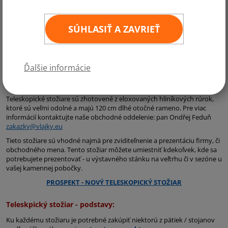
SÚHLASIŤ A ZAVRIEŤ
Teleskopické mobilné stožiare
majú nastaviteľnú výšku od 2 do 6 m
a sú vhodné na prezentácie firiem na rôznych veľtrhoch, výstavách,
automobilových akciách apod. Tento stožiar poskladať zo segmentov,
ktoré sa zasúvajú do seba a preto je jeho inštalácia otázkou niekoľkých
Ďalšie informácie
málo minút vrátane vyvesenia vlajky. Preprava je tiež veľmi jednoduchá
- prepravná dĺžka je do 2 m.
Teleskopické stožiare sú zhotovené z eloxovaných hliníkových rúrok,
ktoré sú veľmi odolné a majú 120 cm dlhé otočné rameno. Pre viac
informácií kontaktujte naše obchodné oddelenie: pan Ondřej Feduň
zakazky@vlajky.eu
Tieto stožiare sú vhodné najmä pre zviditeľnenie a prezentáciu firmy, či
obchodného mena. Tento stožiar môžete umiestniť kdekoľvek, kde sa
potrebujete prezentovať - u výstavného stánku na veľtrhu či v sezóne u
vašej kamennej pobočky.
PROSPEKT - NOVÝ TELESKOPICKÝ STOŽIAR
Teleskpický stožiar - podstavy:
Ku každému stožiaru je potrebné zakúpiť niektorú z pätiek / stojanov