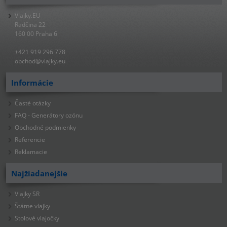
Vlajky.EU
Radčina 22
160 00 Praha 6
+421 919 296 778
obchod@vlajky.eu
Informácie
Časté otázky
FAQ - Generátory ozónu
Obchodné podmienky
Referencie
Reklamacie
Najžiadanejšie
Vlajky SR
Štátne vlajky
Stolové vlajočky