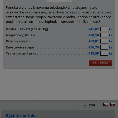
Ponuka stojanov k novému teleskopickému stojanu - stojan
oceľová doska so závažím, nájazdová pätka pod koleso auta krížový
samostatne stojaci stojan, zavŕtavacie pätka vhodná na krátkodobé
použitie na akciách plus doplnok - transportná taška na stožiar.
Deska + závaží (cca 45 kg)
€45,02
ks
Nájezdový stojan
€28,50
ks
Křížový stojan
€69,81
ks
Zavrtávací stojan
€36,76
ks
Transportní taška
€18,59
ks
do košíka
▲ HORE
Rýchly kontakt