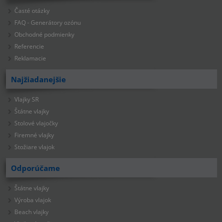
Časté otázky
FAQ - Generátory ozónu
Obchodné podmienky
Referencie
Reklamacie
Najžiadanejšie
Vlajky SR
Štátne vlajky
Stolové vlajočky
Firemné vlajky
Stožiare vlajok
Odporúčame
Štátne vlajky
Výroba vlajok
Beach vlajky