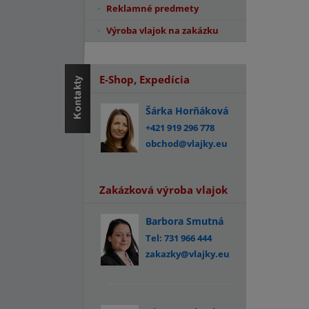
Reklamné predmety
Výroba vlajok na zakázku
E-Shop, Expedícia
Šárka Horňáková
+421 919 296 778
obchod@vlajky.eu
Zakázková výroba vlajok
Barbora Smutná
Tel: 731 966 444
zakazky@vlajky.eu