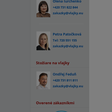
Olena Iurchenko
+420 731 822 844
zakazky@vlajky.eu
Petra Patočková
Tel: 720 551 155
zakazky@vlajky.eu
Stožiare na vlajky
Ondřej Feduň
+420 731 811 811
zakazky@vlajky.eu
Overené zákazníkmi