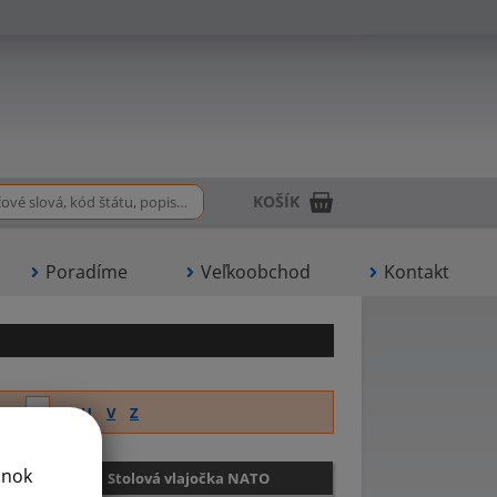
KOŠÍK
Poradíme
Veľkoobchod
Kontakt
R
S
T
U
V
Z
ánok
Stolová vlajočka NATO