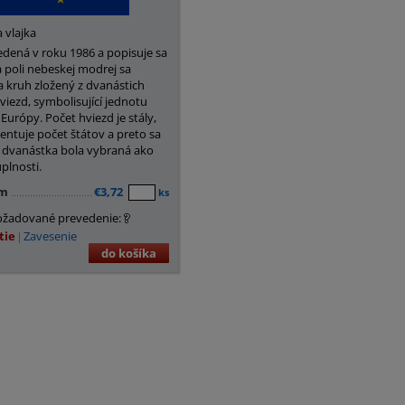
 vlajka
edená v roku 1986 a popisuje sa
a poli nebeskej modrej sa
 kruh zložený z dvanástich
viezd, symbolisující jednotu
Európy. Počet hviezd je stály,
entuje počet štátov a preto sa
 dvanástka bola vybraná ako
plnosti.
cm
€3,72
ks
ožadované prevedenie:
tie
Zavesenie
do košíka