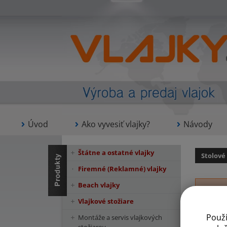
Úvod
Ako vyvesiť vlajky?
Návody
Štátne a ostatné vlajky
Stolové
Firemné (Reklamné) vlajky
Beach vlajky
Vlajkové stožiare
Použ
Montáže a servis vlajkových
Sl