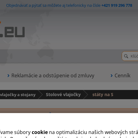
Objednávať a pýtať sa môžete aj telefonicky na čísle
+421 919 296 778
Reklamácie a odstúpenie od zmluvy
Cenník
 vlajočky a stojany
Stolové vlajočky
státy na S
A
B
Č
D
E
F
G
H
I
J
K
L
M
N
O
P
ívame súbory
cookie
na optimalizáciu našich webových str
ovenská stolná vlajočka
Stolová vlajočka OSN