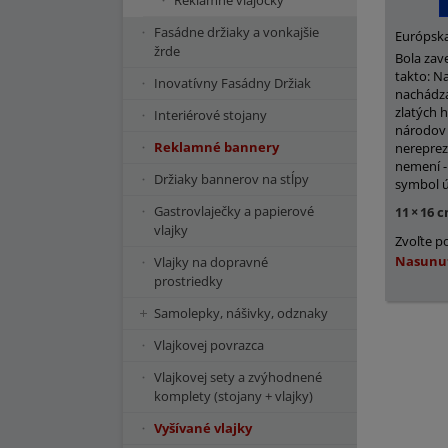
Reklamné vlajočky
Fasádne držiaky a vonkajšie
Európska
žrde
Bola zav
takto: N
Inovatívny Fasádny Držiak
nachádza
zlatých h
Interiérové stojany
národov 
Reklamné bannery
nereprez
nemení -
Držiaky bannerov na stĺpy
symbol ú
Gastrovlaječky a papierové
11
×
16 
vlajky
Zvoľte p
Nasunu
Vlajky na dopravné
prostriedky
Samolepky, nášivky, odznaky
Vlajkovej povrazca
Vlajkovej sety a zvýhodnené
komplety (stojany + vlajky)
Vyšívané vlajky