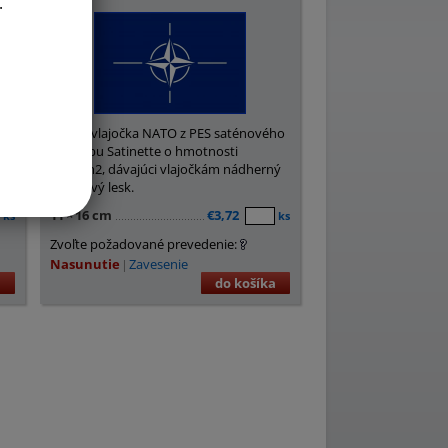
.
o
Stolné vlajočka NATO z PES saténového
hodvábu Satinette o hmotnosti
ý
220g/m2, dávajúci vlajočkám nádherný
saténový lesk.
11
×
16 cm
€3,72
ks
ks
Zvoľte požadované prevedenie:
Nasunutie
Zavesenie
a
do košíka