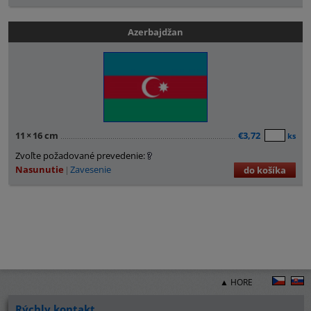
Azerbajdžan
11
×
16 cm
€3,72
ks
Zvoľte požadované prevedenie:
Nasunutie
Zavesenie
do košíka
▲ HORE
Rýchly kontakt