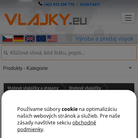
+421 919 296 778
|
KONTAKT
Produkty - Kategorie
Stolové vlajočky a stojany
Stolové vlajočky
Ázia
státy na A
Používame súbory
cookie
na optimalizáciu
A
B
Č
F
G
I
J
K
L
M
N
O
P
S
T
U
V
našich webových stránok a služieb. Pre naše
zásady navštívte sekciu
obchodné
podmienky
.
Arménsko