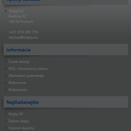
Vlajky.EU
Radčina 22
160 00 Praha 6
+421 919 296 778
obchod@vlajky.eu
Informácie
Časté otázky
FAQ - Generátory ozónu
Obchodné podmienky
Referencie
Reklamacie
Najžiadanejšie
Vlajky SR
Štátne vlajky
Stolové vlajočky