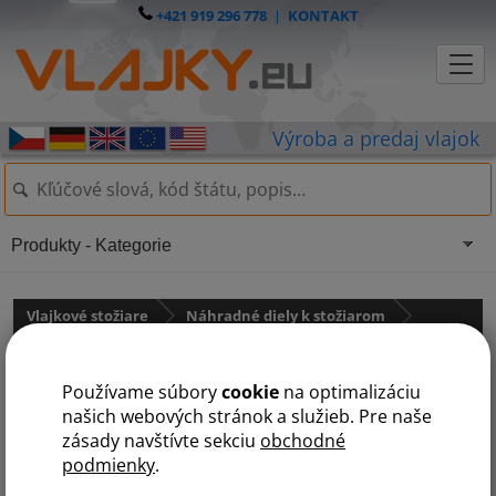
+421 919 296 778
|
KONTAKT
Produkty - Kategorie
Vlajkové stožiare
Náhradné diely k stožiarom
pro hliníkové stožáry PREMIUM
státy na L
Používame súbory
cookie
na optimalizáciu
D
K
L
N
O
P
R
S
Ú
Z
našich webových stránok a služieb. Pre naše
zásady navštívte sekciu
obchodné
podmienky
.
Lanko s kevlarovým jadrom