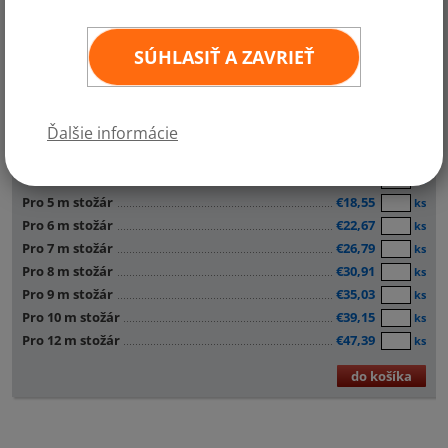
SÚHLASIŤ A ZAVRIEŤ
Ďalšie informácie
Pro 4 m stožár
€16,48
ks
Pro 5 m stožár
€18,55
ks
Pro 6 m stožár
€22,67
ks
Pro 7 m stožár
€26,79
ks
Pro 8 m stožár
€30,91
ks
Pro 9 m stožár
€35,03
ks
Pro 10 m stožár
€39,15
ks
Pro 12 m stožár
€47,39
ks
do košíka