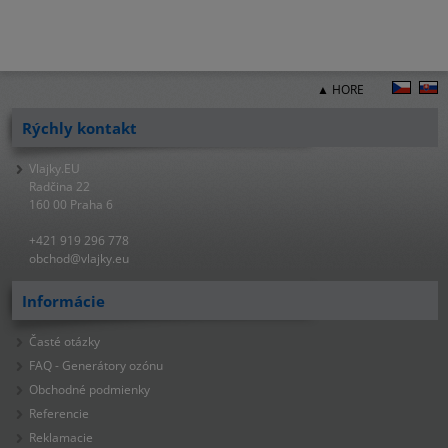
▲ HORE
Rýchly kontakt
Vlajky.EU
Radčina 22
160 00 Praha 6
+421 919 296 778
obchod@vlajky.eu
Informácie
Časté otázky
FAQ - Generátory ozónu
Obchodné podmienky
Referencie
Reklamacie