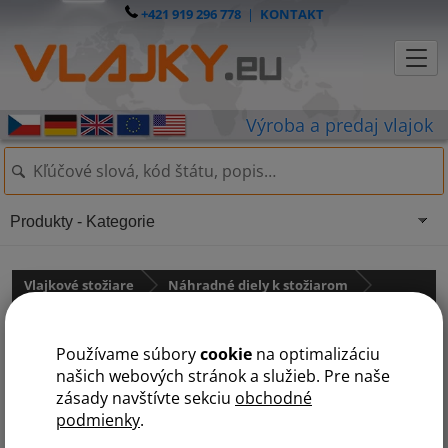
+421 919 296 778
|
KONTAKT
Produkty - Kategorie
Vlajkové stožiare
Náhradné diely k stožiarom
pro hliníkové stožáry STANDARD
státy na K
Používame súbory
cookie
na optimalizáciu
D
K
L
N
O
P
R
S
Ú
V
Z
našich webových stránok a služieb. Pre naše
zásady navštívte sekciu
obchodné
podmienky
.
Kryt sklopné pätky