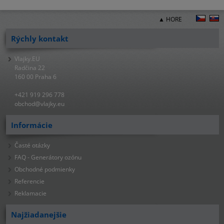
▲ HORE
Rýchly kontakt
Vlajky.EU
Radčina 22
160 00 Praha 6
+421 919 296 778
obchod@vlajky.eu
Informácie
Časté otázky
FAQ - Generátory ozónu
Obchodné podmienky
Referencie
Reklamacie
Najžiadanejšie