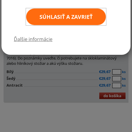
SÚHLASIŤ A ZAVRIEŤ
Ďalšie informácie
Ponúkame kryty sklopné pätky v 3 farbách (biela, RAL 7040 a RAL
7016). Do poznámky uveďte, či potrebujete na skloklaminátový
alebo hliníkový stožiar a akú výšku stožiaru.
Bílý
€29,67
ks
Šedý
€29,67
ks
Antracit
€29,67
ks
do košíka