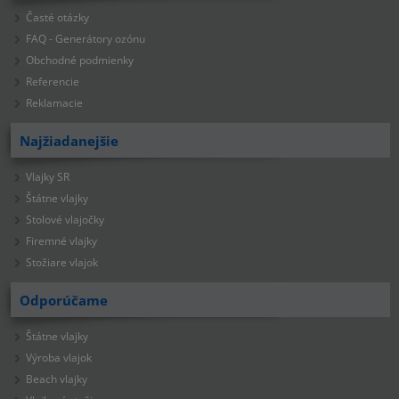
Časté otázky
FAQ - Generátory ozónu
Obchodné podmienky
Referencie
Reklamacie
Najžiadanejšie
Vlajky SR
Štátne vlajky
Stolové vlajočky
Firemné vlajky
Stožiare vlajok
Odporúčame
Štátne vlajky
Výroba vlajok
Beach vlajky