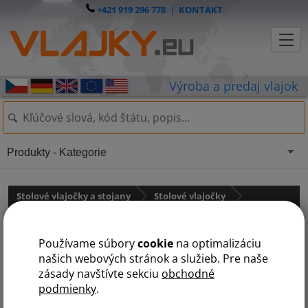
+421 919 296 778
|
KONTAKT
Produkty - Kategorie
Stolové vlajočky a stojany
Stolové vlajočky
Stredná Amerika
státy na S
Používame súbory
cookie
na optimalizáciu
A
B
D
G
H
J
K
N
P
S
našich webových stránok a služieb. Pre naše
zásady navštívte sekciu
obchodné
podmienky
.
Salvador