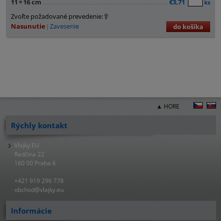
11
×
16 cm
€3,71
ks
Zvoľte požadované prevedenie:
Nasunutie
Zavesenie
do košíka
▲ HORE
Rýchly kontakt
Vlajky.EU
Radčina 22
160 00 Praha 6
+421 919 296 778
obchod@vlajky.eu
Informácie