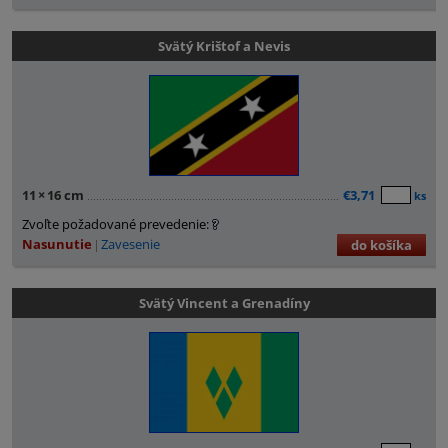
Svätý Krištof a Nevis
11
×
16 cm
€3,71
ks
Zvoľte požadované prevedenie:
Nasunutie
Zavesenie
do košíka
Svätý Vincent a Grenadíny